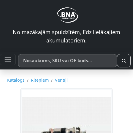
No mazākajām spuldzītēm, līdz lielākajiem
akumulatoriem.
Meklēt pēc produkta nosaukuma, SKU vai OE koda
Katalogs
Riteņiem
Ventīļi