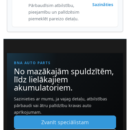
Sazināties
Pārbaudīsim atbilstību,
pieejamību un palīdzēsim
piemeklēt pareizo detaļu.
BNA AUTO PARTS
No mazākajām spuldzītēm,
līdz lielākajiem
akumulatoriem.
Sazinieties ar mums, ja vajag detaļu, atbilstības
pārbaudi vai ātru palīdzību kravas auto
aprīkojumam.
Zvanīt speciālistam