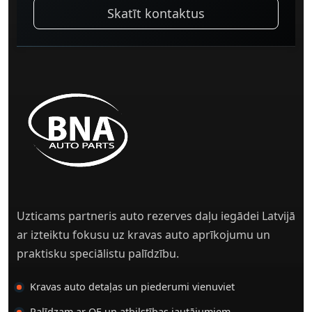
Skatīt kontaktus
Uzticams partneris auto rezerves daļu iegādei Latvijā
ar izteiktu fokusu uz kravas auto aprīkojumu un
praktisku speciālistu palīdzību.
Kravas auto detaļas un piederumi vienuviet
Palīdzam ar OE un atbilstības jautājumiem