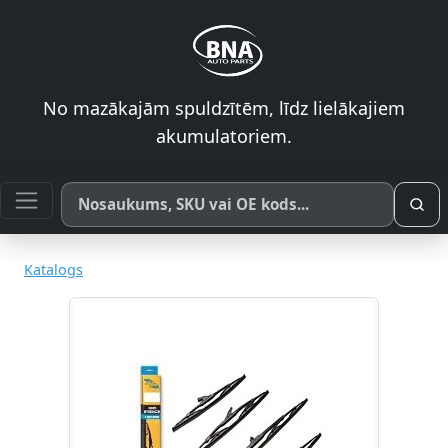
No mazākajām spuldzītēm, līdz lielākajiem
akumulatoriem.
Meklēt pēc produkta nosaukuma, SKU vai OE koda
Katalogs