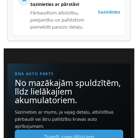
Sazinieties ar pārstāvi
Sazināties
Pārbaudīsim atbilstību,
pieejamību un palīdzēsim
piemeklēt pareizo detaļu.
BNA AUTO PARTS
No mazākajām spuldzītēm,
līdz lielākajiem
akumulatoriem.
Sazinieties ar mums, ja vajag detaļu, atbilstības
pārbaudi vai ātru palīdzību kravas auto
aprīkojumam.
Zvanīt speciālistam