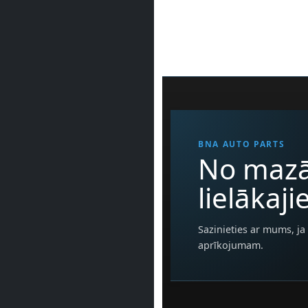
BNA AUTO PARTS
No mazā
lielākaj
Sazinieties ar mums, ja 
aprīkojumam.