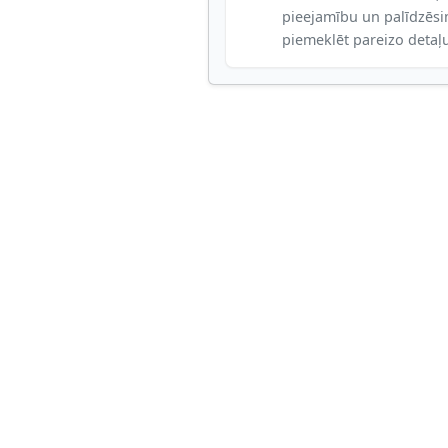
pieejamību un palīdzēs
piemeklēt pareizo detaļ