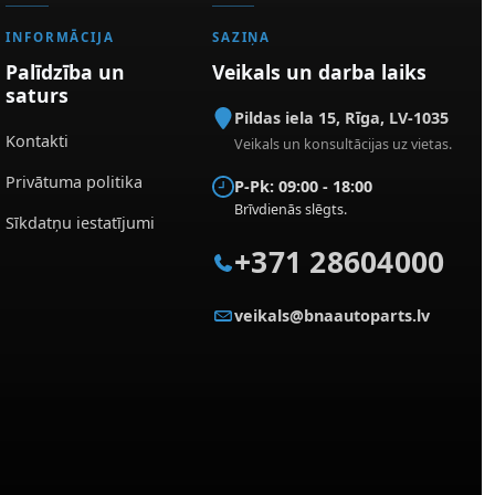
INFORMĀCIJA
SAZIŅA
Palīdzība un
Veikals un darba laiks
saturs
Pildas iela 15
,
Rīga
,
LV-1035
Kontakti
Veikals un konsultācijas uz vietas.
Privātuma politika
P-Pk: 09:00 - 18:00
Brīvdienās slēgts.
Sīkdatņu iestatījumi
+371 28604000
veikals@bnaautoparts.lv