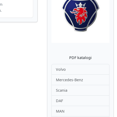
im
u.
Atpakaļ
Nākam
PDF katalogi
Volvo
Mercedes-Benz
Scania
DAF
MAN