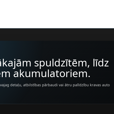
kajām spuldzītēm, līdz
iem akumulatoriem.
vajag detaļu, atbilstības pārbaudi vai ātru palīdzību kravas auto