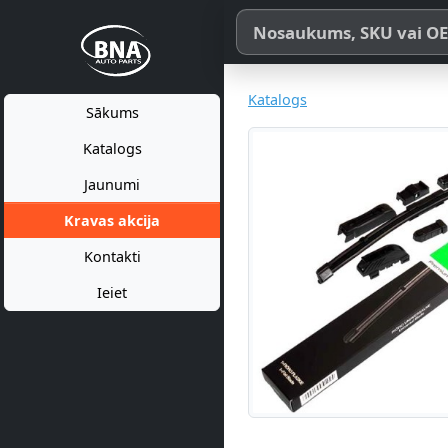
Meklēt pēc produkta nosaukum
Katalogs
Sākums
Katalogs
Jaunumi
Kravas akcija
Kontakti
Ieiet