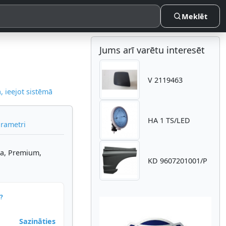
Meklēt
Jums arī varētu interesēt
V 2119463
 ieejot sistēmā
HA 1 TS/LED
arametri
asa, Premium,
KD 9607201001/P
?
Sazināties