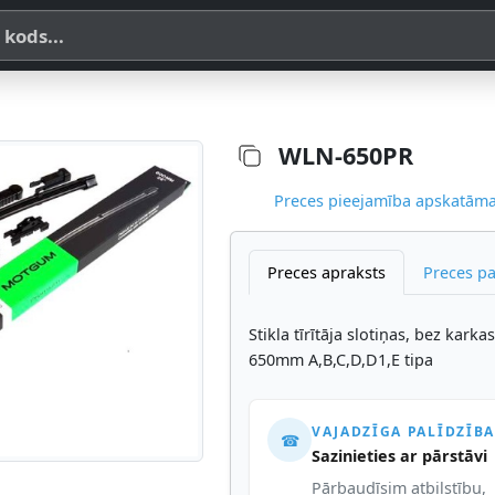
a, SKU vai OE koda
WLN-650PR
Preces pieejamība apskatāma,
Preces apraksts
Preces p
Stikla tīrītāja slotiņas, bez kark
650mm A,B,C,D,D1,E tipa
VAJADZĪGA PALĪDZĪBA
☎
Sazinieties ar pārstāvi
Pārbaudīsim atbilstību,