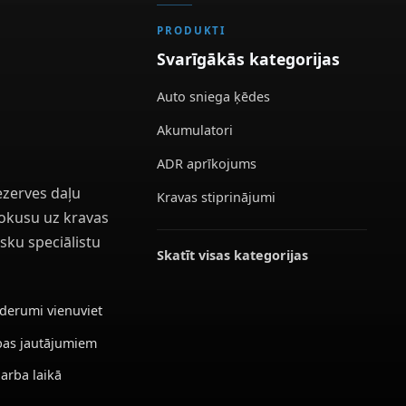
PRODUKTI
Svarīgākās kategorijas
Auto sniega ķēdes
Akumulatori
ADR aprīkojums
ezerves daļu
Kravas stiprinājumi
 fokusu uz kravas
sku speciālistu
Skatīt visas kategorijas
ederumi vienuviet
ības jautājumiem
darba laikā