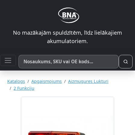
No mazākajām spuldzītēm, līdz lielākajiem
akumulatoriem.
Meklēt pēc produkta nosaukuma, SKU vai OE koda
Katalogs
Apgaismojums
Aizmugures Lukturi
2 Funkciju