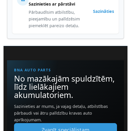
Sazinieties ar pārstāvi
Sazināties
Pārbaudīsim atbilstību,
pieejamību un palīdzēsim
piemeklēt pareizo detaļu.
BNA AUTO PARTS
No mazākajām spuldzītēm,
līdz lielākajiem
akumulatoriem.
Sazinieties ar mums, ja vajag detaļu, atbilstības
pārbaudi vai ātru palīdzību kravas auto
aprīkojumam.
Zvanīt speciālistam