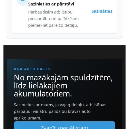
Sazinieties ar pārstāvi
Sazināties
Pārbaudīsim atbilstību,
pieejamību un palīdzēsim
piemeklēt pareizo detaļu.
BNA AUTO PARTS
No mazākajām spuldzītēm,
līdz lielākajiem
akumulatoriem.
Sazinieties ar mums, ja vajag detaļu, atbilstības
pārbaudi vai ātru palīdzību kravas auto
aprīkojumam.
Zvanīt speciālistam