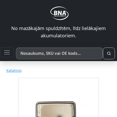
No mazākajām spuldzītēm, līdz lielākajiem
akumulatoriem.
Meklēt pēc produkta nosaukuma, SKU vai OE koda
Katalogs