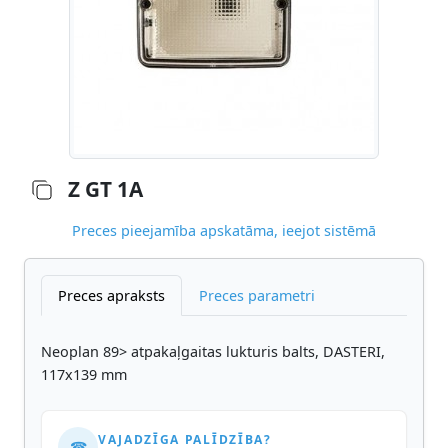
Z GT 1A
Preces pieejamība apskatāma, ieejot sistēmā
Preces apraksts
Preces parametri
Neoplan 89> atpakaļgaitas lukturis balts, DASTERI,
117x139 mm
VAJADZĪGA PALĪDZĪBA?
☎