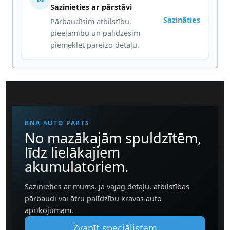
Sazinieties ar pārstāvi
Sazināties
Pārbaudīsim atbilstību,
pieejamību un palīdzēsim
piemeklēt pareizo detaļu.
BNA AUTO PARTS
No mazākajām spuldzītēm,
līdz lielākajiem
akumulatoriem.
Sazinieties ar mums, ja vajag detaļu, atbilstības
pārbaudi vai ātru palīdzību kravas auto
aprīkojumam.
Zvanīt speciālistam