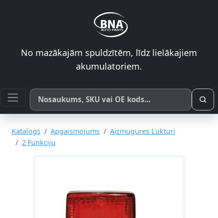
No mazākajām spuldzītēm, līdz lielākajiem
akumulatoriem.
Meklēt pēc produkta nosaukuma, SKU vai OE koda
Katalogs
Apgaismojums
Aizmugures Lukturi
2 Funkciju