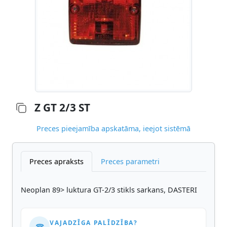
Z GT 2/3 ST
Preces pieejamība apskatāma, ieejot sistēmā
Preces apraksts
Preces parametri
Neoplan 89> luktura GT-2/3 stikls sarkans, DASTERI
VAJADZĪGA PALĪDZĪBA?
☎