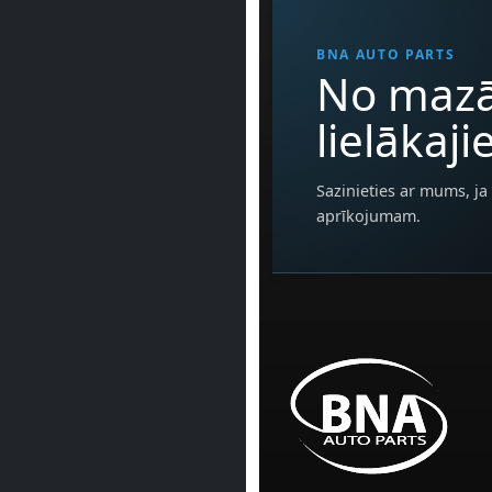
BNA AUTO PARTS
No mazā
lielākaj
Sazinieties ar mums, ja 
aprīkojumam.