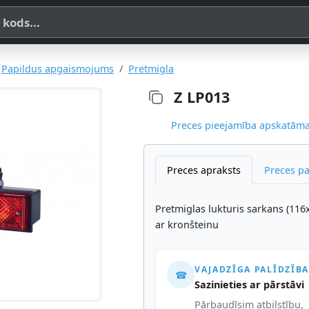
a, SKU vai OE koda
Papildus apgaismojums
Pretmigla
Z LP013
Preces pieejamība apskatāma,
Preces apraksts
Preces p
Pretmiglas lukturis sarkans (116
ar kronšteinu
VAJADZĪGA PALĪDZĪBA
☎
Sazinieties ar pārstāvi
Pārbaudīsim atbilstību,