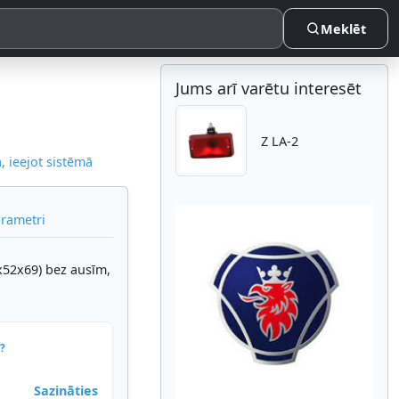
Meklēt
Jums arī varētu interesēt
Z LA-2
 ieejot sistēmā
arametri
x52x69) bez ausīm,
Atpakaļ
Nākam
?
Sazināties