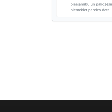
pieejamību un palīdzēs
piemeklēt pareizo detaļ