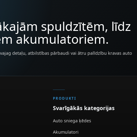
kajām spuldzītēm, līdz
iem akumulatoriem.
vajag detaļu, atbilstības pārbaudi vai ātru palīdzību kravas auto
PRODUKTI
Svarīgākās kategorijas
Auto sniega ķēdes
Akumulatori