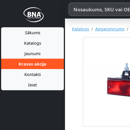
Meklēt pēc produkta nosaukum
Katalogs
Apgaismojums
Sākums
Katalogs
Jaunumi
Kravas akcija
Kontakti
Ieiet