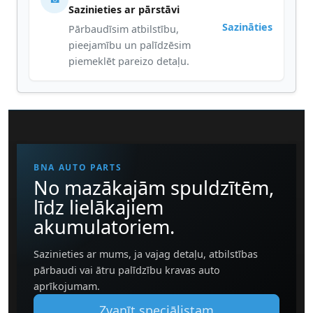
Sazinieties ar pārstāvi
Sazināties
Pārbaudīsim atbilstību,
pieejamību un palīdzēsim
piemeklēt pareizo detaļu.
BNA AUTO PARTS
No mazākajām spuldzītēm,
līdz lielākajiem
akumulatoriem.
Sazinieties ar mums, ja vajag detaļu, atbilstības
pārbaudi vai ātru palīdzību kravas auto
aprīkojumam.
Zvanīt speciālistam