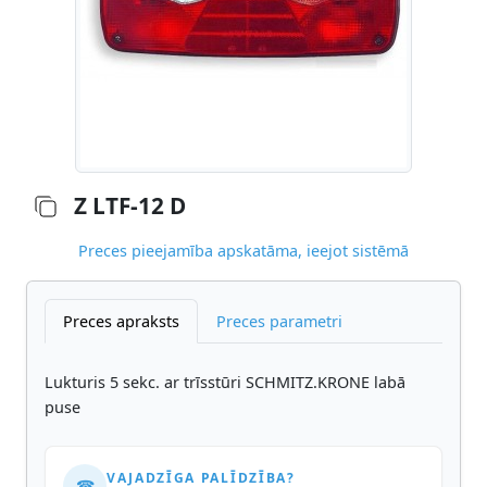
Z LTF-12 D
Preces pieejamība apskatāma, ieejot sistēmā
Preces apraksts
Preces parametri
Lukturis 5 sekc. ar trīsstūri SCHMITZ.KRONE labā
puse
VAJADZĪGA PALĪDZĪBA?
☎