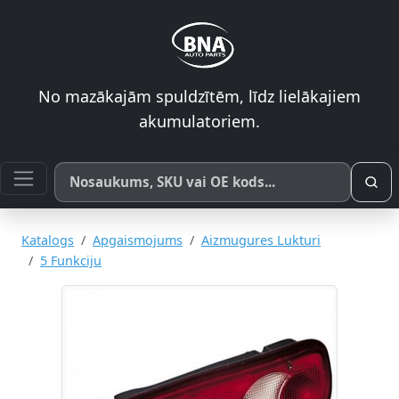
No mazākajām spuldzītēm, līdz lielākajiem
akumulatoriem.
Meklēt pēc produkta nosaukuma, SKU vai OE koda
Katalogs
Apgaismojums
Aizmugures Lukturi
5 Funkciju