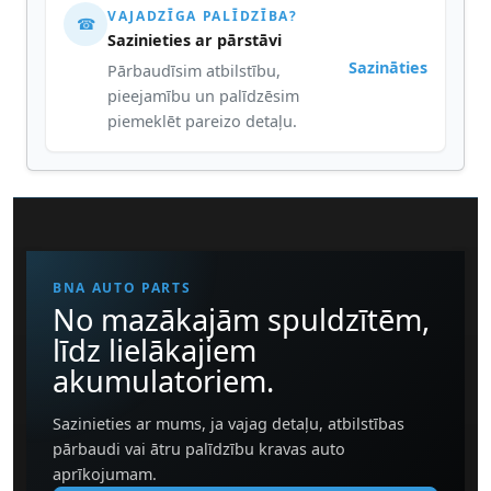
VAJADZĪGA PALĪDZĪBA?
☎
Sazinieties ar pārstāvi
Sazināties
Pārbaudīsim atbilstību,
pieejamību un palīdzēsim
piemeklēt pareizo detaļu.
BNA AUTO PARTS
No mazākajām spuldzītēm,
līdz lielākajiem
akumulatoriem.
Sazinieties ar mums, ja vajag detaļu, atbilstības
pārbaudi vai ātru palīdzību kravas auto
aprīkojumam.