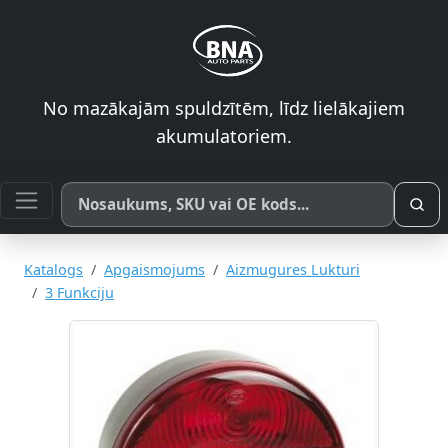
No mazākajām spuldzītēm, līdz lielākajiem
akumulatoriem.
Meklēt pēc produkta nosaukuma, SKU vai OE koda
Katalogs
Apgaismojums
Aizmugures Lukturi
3 Funkciju