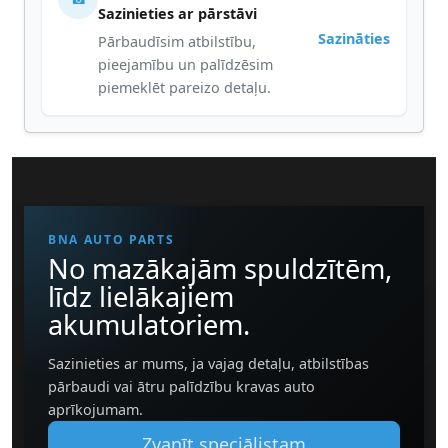
Sazinieties ar pārstāvi
Sazināties
Pārbaudīsim atbilstību,
pieejamību un palīdzēsim
piemeklēt pareizo detaļu.
BNA AUTO PARTS
No mazākajām spuldzītēm,
līdz lielākajiem
akumulatoriem.
Sazinieties ar mums, ja vajag detaļu, atbilstības
pārbaudi vai ātru palīdzību kravas auto
aprīkojumam.
Zvanīt speciālistam