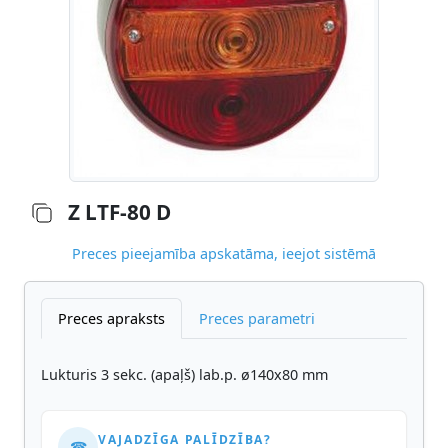
Z LTF-80 D
Preces pieejamība apskatāma, ieejot sistēmā
Preces apraksts
Preces parametri
Lukturis 3 sekc. (apaļš) lab.p. ø140x80 mm
VAJADZĪGA PALĪDZĪBA?
☎