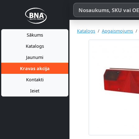
Meklēt pēc produkta nosaukum
Katalogs
Apgaismojums
Sākums
Katalogs
Jaunumi
Kravas akcija
Kontakti
Ieiet