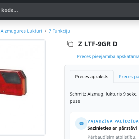
a, SKU vai OE koda
Aizmugures Lukturi
7 Funkciju
Z LTF-9GR D
Preces pieejamība apskatāma,
Preces apraksts
Preces p
Schmitz Aizmug. lukturis 9 sekc. a
puse
VAJADZĪGA PALĪDZĪBA
☎
Sazinieties ar pārstāvi
Pārbaudīsim atbilstību,