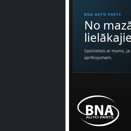
BNA AUTO PARTS
No mazā
lielākaj
Sazinieties ar mums, ja 
aprīkojumam.