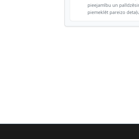
pieejamību un palīdzēs
piemeklēt pareizo detaļ