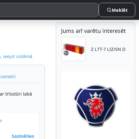
Meklēt
Jums arī varētu interesēt
Z LTT-7 LIZ/SN D
 ieejot sistēmā
arametri
r trīsstūri labā
Atpakaļ
Nākam
?
Sazināties