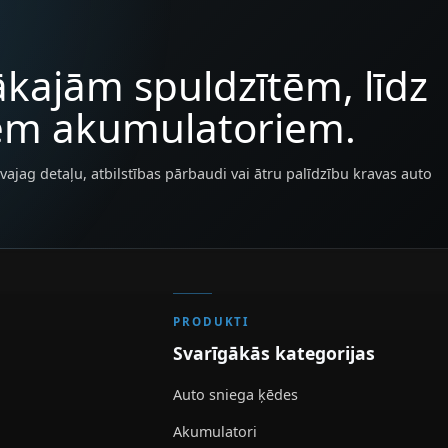
kajām spuldzītēm, līdz
iem akumulatoriem.
vajag detaļu, atbilstības pārbaudi vai ātru palīdzību kravas auto
PRODUKTI
Svarīgākās kategorijas
Auto sniega ķēdes
Akumulatori