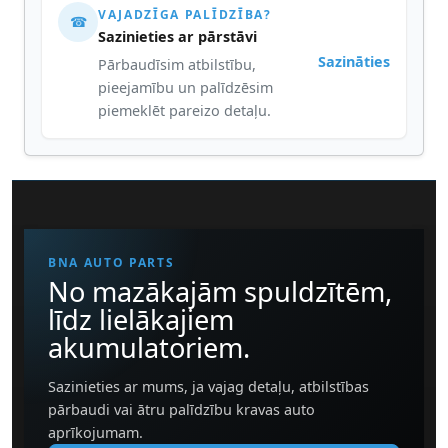
VAJADZĪGA PALĪDZĪBA?
☎
Sazinieties ar pārstāvi
Sazināties
Pārbaudīsim atbilstību,
pieejamību un palīdzēsim
piemeklēt pareizo detaļu.
BNA AUTO PARTS
No mazākajām spuldzītēm,
līdz lielākajiem
akumulatoriem.
Sazinieties ar mums, ja vajag detaļu, atbilstības
pārbaudi vai ātru palīdzību kravas auto
aprīkojumam.