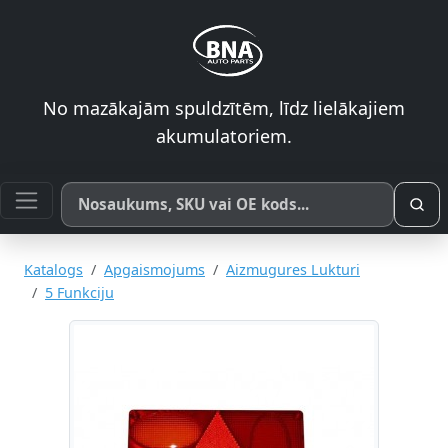
No mazākajām spuldzītēm, līdz lielākajiem
akumulatoriem.
Meklēt pēc produkta nosaukuma, SKU vai OE koda
Katalogs
Apgaismojums
Aizmugures Lukturi
5 Funkciju