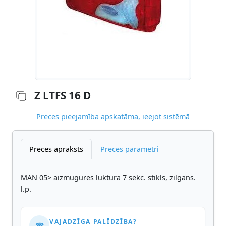
Z LTFS 16 D
Preces pieejamība apskatāma, ieejot sistēmā
Preces apraksts
Preces parametri
MAN 05> aizmugures luktura 7 sekc. stikls, zilgans.
l.p.
VAJADZĪGA PALĪDZĪBA?
☎