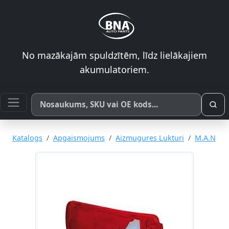
No mazākajām spuldzītēm, līdz lielākajiem
akumulatoriem.
Meklēt pēc produkta nosaukuma, SKU vai OE koda
Katalogs
Apgaismojums
Aizmugures Lukturi
M.A.N