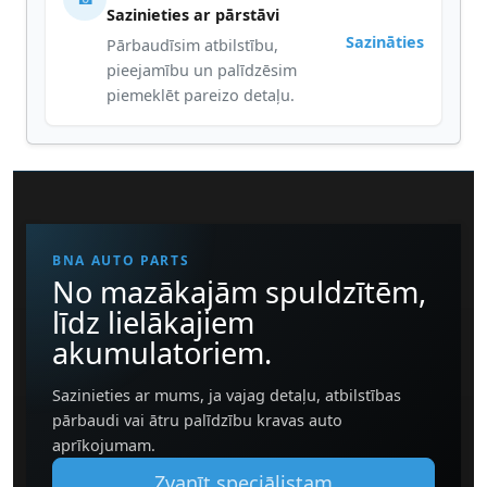
Sazinieties ar pārstāvi
Sazināties
Pārbaudīsim atbilstību,
pieejamību un palīdzēsim
piemeklēt pareizo detaļu.
BNA AUTO PARTS
No mazākajām spuldzītēm,
līdz lielākajiem
akumulatoriem.
Sazinieties ar mums, ja vajag detaļu, atbilstības
pārbaudi vai ātru palīdzību kravas auto
aprīkojumam.
Zvanīt speciālistam