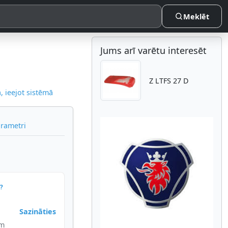
Meklēt
Jums arī varētu interesēt
Z LTFS 27 D
 ieejot sistēmā
arametri
Atpakaļ
Nākam
?
Sazināties
im