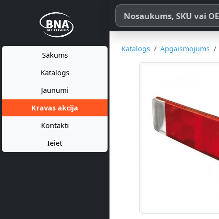
Meklēt pēc produkta nosaukum
Katalogs
Apgaismojums
Sākums
Katalogs
Jaunumi
Kravas akcija
Kontakti
Ieiet