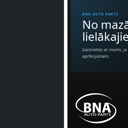
BNA AUTO PARTS
No mazā
lielākaj
Sazinieties ar mums, ja 
aprīkojumam.