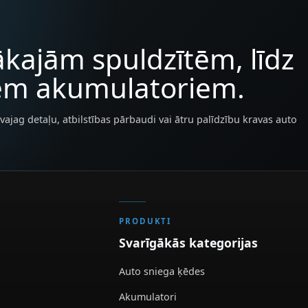
kajām spuldzītēm, līdz
iem akumulatoriem.
vajag detaļu, atbilstības pārbaudi vai ātru palīdzību kravas auto
PRODUKTI
Svarīgākās kategorijas
Auto sniega ķēdes
Akumulatori