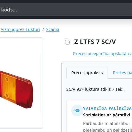
a, SKU vai OE koda
Aizmugures Lukturi
Scania
Z LTFS 7 SC/V
Preces pieejamība apskatāma,
Preces apraksts
Preces p
SC/V 93> luktura stikls 7 sek.
VAJADZĪGA PALĪDZĪBA
☎
Sazinieties ar pārstāvi
Pārbaudīsim atbilstību,
pieejamību un palīdzēs