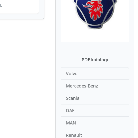
u.
Atpakaļ
Nākam
PDF katalogi
Volvo
Mercedes-Benz
Scania
DAF
MAN
Renault