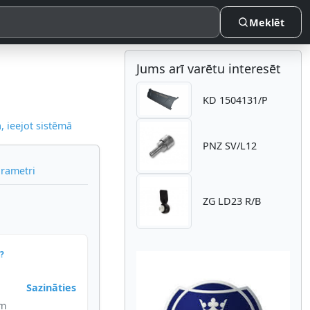
Meklēt
Jums arī varētu interesēt
KD 1504131/P
 ieejot sistēmā
PNZ SV/L12
arametri
ZG LD23 R/B
?
Sazināties
im