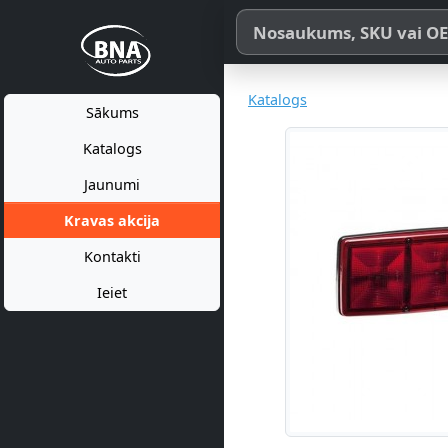
Meklēt pēc produkta nosaukum
Katalogs
Sākums
Katalogs
Jaunumi
Kravas akcija
Kontakti
Ieiet