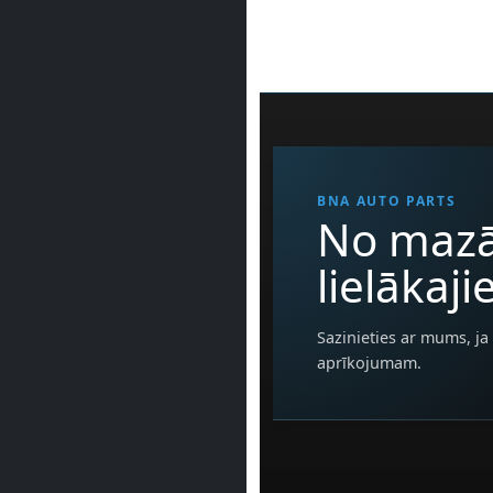
BNA AUTO PARTS
No mazā
lielākaj
Sazinieties ar mums, ja 
aprīkojumam.