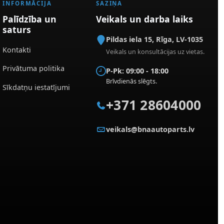
INFORMĀCIJA
SAZIŅA
Palīdzība un
Veikals un darba laiks
saturs
Pildas iela 15
,
Rīga
,
LV-1035
Kontakti
Veikals un konsultācijas uz vietas.
Privātuma politika
P-Pk: 09:00 - 18:00
Brīvdienās slēgts.
Sīkdatņu iestatījumi
+371 28604000
veikals@bnaautoparts.lv