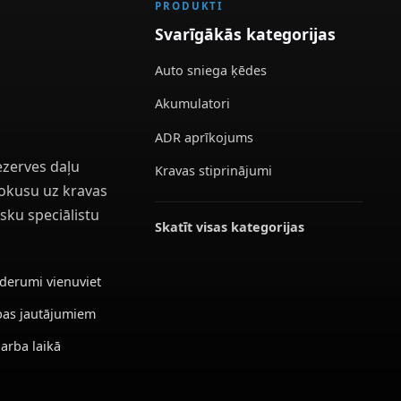
PRODUKTI
Svarīgākās kategorijas
Auto sniega ķēdes
Akumulatori
ADR aprīkojums
ezerves daļu
Kravas stiprinājumi
 fokusu uz kravas
sku speciālistu
Skatīt visas kategorijas
ederumi vienuviet
ības jautājumiem
darba laikā