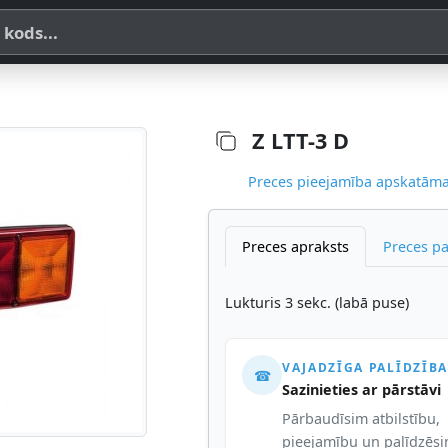
a, SKU vai OE koda
Z LTT-3 D
Preces pieejamība apskatāma,
Preces apraksts
Preces p
Lukturis 3 sekc. (labā puse)
VAJADZĪGA PALĪDZĪBA
☎
Sazinieties ar pārstāvi
Pārbaudīsim atbilstību,
pieejamību un palīdzēs