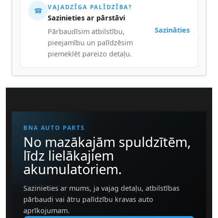
VAJADZĪGA PALĪDZĪBA?
☎
Sazinieties ar pārstāvi
Sazināties
Pārbaudīsim atbilstību,
pieejamību un palīdzēsim
piemeklēt pareizo detaļu.
BNA AUTO PARTS
No mazākajām spuldzītēm,
līdz lielākajiem
akumulatoriem.
Sazinieties ar mums, ja vajag detaļu, atbilstības
pārbaudi vai ātru palīdzību kravas auto
aprīkojumam.