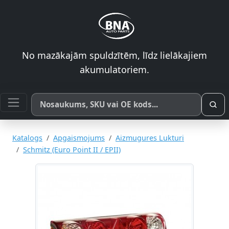
No mazākajām spuldzītēm, līdz lielākajiem
akumulatoriem.
Meklēt pēc produkta nosaukuma, SKU vai OE koda
Katalogs
Apgaismojums
Aizmugures Lukturi
Schmitz (Euro Point II / EPII)