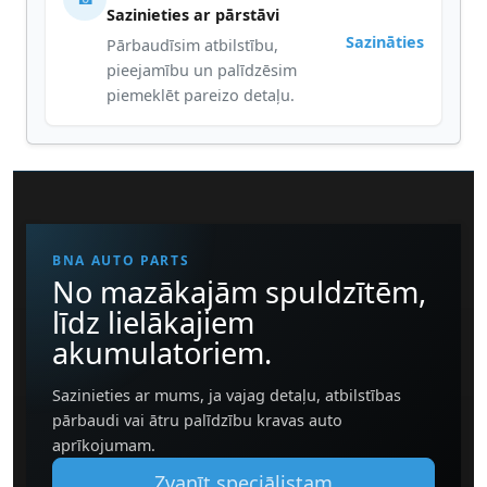
Sazinieties ar pārstāvi
Sazināties
Pārbaudīsim atbilstību,
pieejamību un palīdzēsim
piemeklēt pareizo detaļu.
BNA AUTO PARTS
No mazākajām spuldzītēm,
līdz lielākajiem
akumulatoriem.
Sazinieties ar mums, ja vajag detaļu, atbilstības
pārbaudi vai ātru palīdzību kravas auto
aprīkojumam.
Zvanīt speciālistam