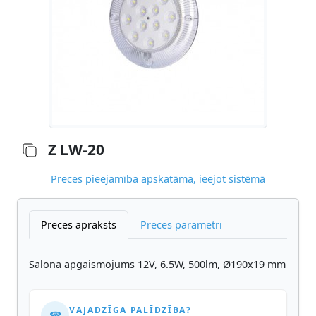
Z LW-20
Preces pieejamība apskatāma, ieejot sistēmā
Preces apraksts
Preces parametri
Salona apgaismojums 12V, 6.5W, 500lm, Ø190x19 mm
VAJADZĪGA PALĪDZĪBA?
☎