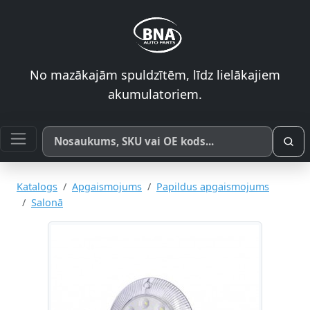
No mazākajām spuldzītēm, līdz lielākajiem
akumulatoriem.
Meklēt pēc produkta nosaukuma, SKU vai OE koda
Katalogs
Apgaismojums
Papildus apgaismojums
Salonā