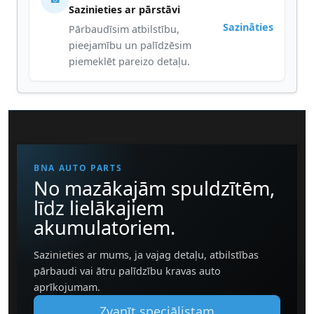
Sazinieties ar pārstāvi
Sazināties
Pārbaudīsim atbilstību,
pieejamību un palīdzēsim
piemeklēt pareizo detaļu.
BNA AUTO PARTS
No mazākajām spuldzītēm,
līdz lielākajiem
akumulatoriem.
Sazinieties ar mums, ja vajag detaļu, atbilstības
pārbaudi vai ātru palīdzību kravas auto
aprīkojumam.
Zvanīt speciālistam