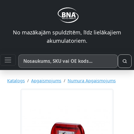
No mazākajām spuldzītēm, līdz lielākajiem
akumulatoriem.
Meklēt pēc produkta nosaukuma, SKU vai OE koda
Katalogs
Apgaismojums
Numura Apgaismojums