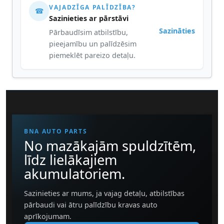
VAJADZĪGA PALĪDZĪBA?
☎
Sazinieties ar pārstāvi
Sazināties
Pārbaudīsim atbilstību,
pieejamību un palīdzēsim
piemeklēt pareizo detaļu.
BNA AUTO PARTS
No mazākajām spuldzītēm,
līdz lielākajiem
akumulatoriem.
Sazinieties ar mums, ja vajag detaļu, atbilstības
pārbaudi vai ātru palīdzību kravas auto
aprīkojumam.