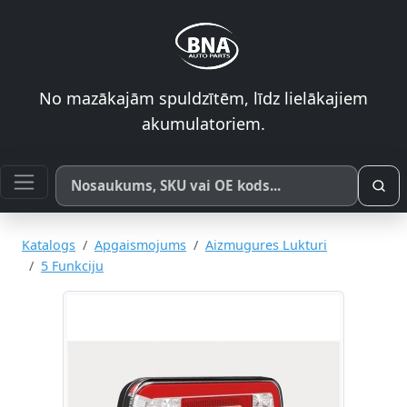
No mazākajām spuldzītēm, līdz lielākajiem
akumulatoriem.
Meklēt pēc produkta nosaukuma, SKU vai OE koda
Katalogs
Apgaismojums
Aizmugures Lukturi
5 Funkciju