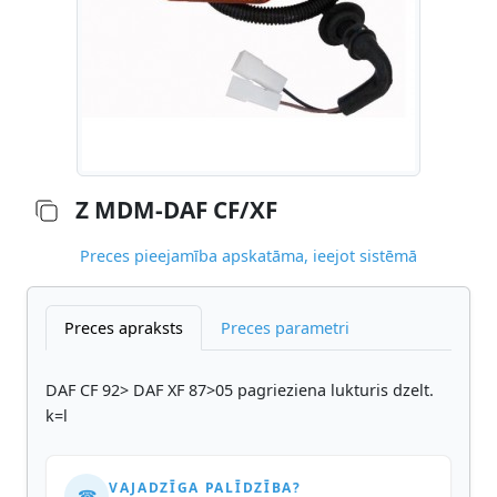
Z MDM-DAF CF/XF
Preces pieejamība apskatāma, ieejot sistēmā
Preces apraksts
Preces parametri
DAF CF 92> DAF XF 87>05 pagrieziena lukturis dzelt.
k=l
VAJADZĪGA PALĪDZĪBA?
☎