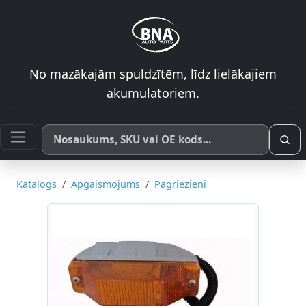
No mazākajām spuldzītēm, līdz lielākajiem
akumulatoriem.
Meklēt pēc produkta nosaukuma, SKU vai OE koda
Katalogs
Apgaismojums
Pagriezieni