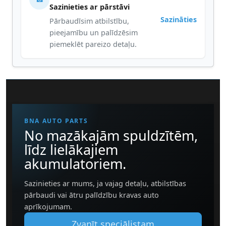
Sazinieties ar pārstāvi
Sazināties
Pārbaudīsim atbilstību,
pieejamību un palīdzēsim
piemeklēt pareizo detaļu.
BNA AUTO PARTS
No mazākajām spuldzītēm,
līdz lielākajiem
akumulatoriem.
Sazinieties ar mums, ja vajag detaļu, atbilstības
pārbaudi vai ātru palīdzību kravas auto
aprīkojumam.
Zvanīt speciālistam