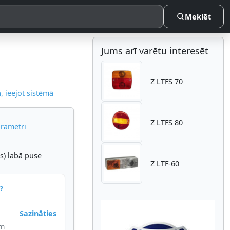
Meklēt
Jums arī varētu interesēt
Z LTFS 70
 ieejot sistēmā
Z LTFS 80
arametri
s) labā puse
Z LTF-60
?
Sazināties
im