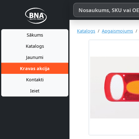
Meklēt pēc produkta nosaukum
Katalogs
Apgaismojums
Sākums
Katalogs
Jaunumi
Kravas akcija
Kontakti
Ieiet