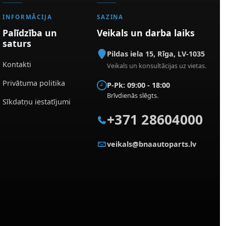
INFORMĀCIJA
SAZIŅA
Palīdzība un
Veikals un darba laiks
saturs
Pildas iela 15
,
Rīga
,
LV-1035
Kontakti
Veikals un konsultācijas uz vietas.
Privātuma politika
P-Pk: 09:00 - 18:00
Brīvdienās slēgts.
Sīkdatņu iestatījumi
+371 28604000
veikals@bnaautoparts.lv