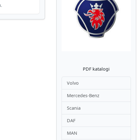
u.
Atpakaļ
Nākam
PDF katalogi
Volvo
Mercedes-Benz
Scania
DAF
MAN