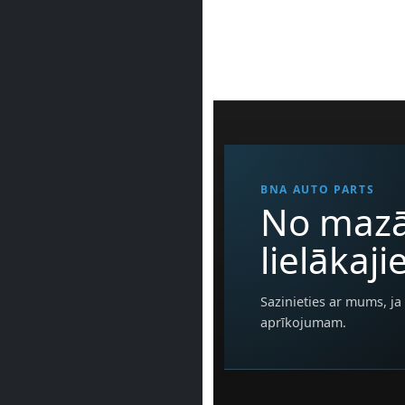
BNA AUTO PARTS
No mazā
lielākaj
Sazinieties ar mums, ja 
aprīkojumam.