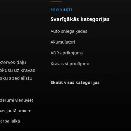
PRODUKTI
Svarīgākās kategorijas
Auto sniega ķēdes
Akumulatori
ADR aprīkojums
ezerves daļu
Kravas stiprinājumi
 fokusu uz kravas
sku speciālistu
Skatīt visas kategorijas
ederumi vienuviet
ības jautājumiem
darba laikā