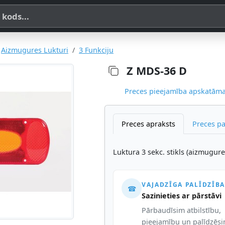
a, SKU vai OE koda
Aizmugures Lukturi
3 Funkciju
Z MDS-36 D
Preces pieejamība apskatāma,
Preces apraksts
Preces p
Luktura 3 sekc. stikls (aizmugure
VAJADZĪGA PALĪDZĪBA
☎
Sazinieties ar pārstāvi
Pārbaudīsim atbilstību,
pieejamību un palīdzēs