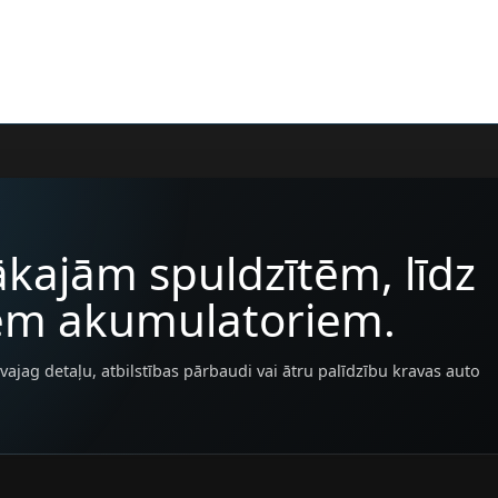
kajām spuldzītēm, līdz
iem akumulatoriem.
vajag detaļu, atbilstības pārbaudi vai ātru palīdzību kravas auto