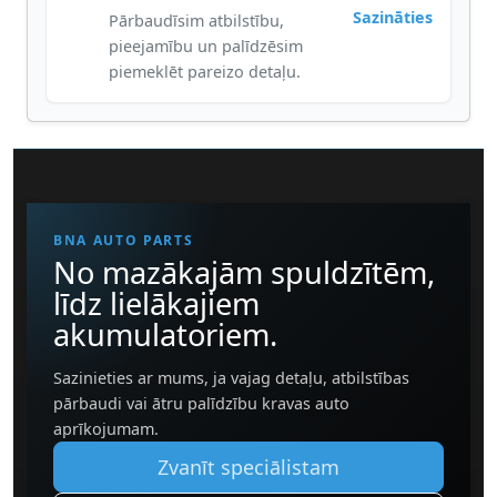
Sazināties
Pārbaudīsim atbilstību,
pieejamību un palīdzēsim
piemeklēt pareizo detaļu.
BNA AUTO PARTS
No mazākajām spuldzītēm,
līdz lielākajiem
akumulatoriem.
Sazinieties ar mums, ja vajag detaļu, atbilstības
pārbaudi vai ātru palīdzību kravas auto
aprīkojumam.
Zvanīt speciālistam