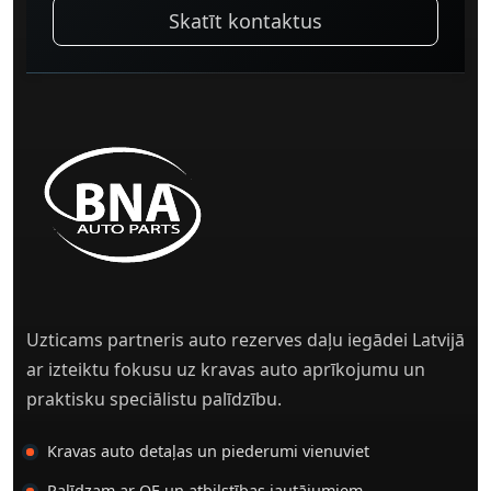
Skatīt kontaktus
Uzticams partneris auto rezerves daļu iegādei Latvijā
ar izteiktu fokusu uz kravas auto aprīkojumu un
praktisku speciālistu palīdzību.
Kravas auto detaļas un piederumi vienuviet
Palīdzam ar OE un atbilstības jautājumiem