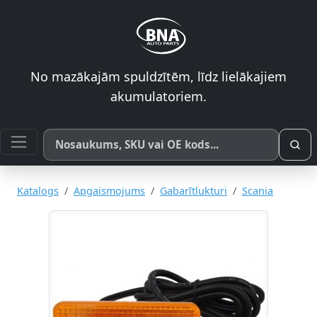
No mazākajām spuldzītēm, līdz lielākajiem
akumulatoriem.
Meklēt pēc produkta nosaukuma, SKU vai OE koda
Katalogs
Apgaismojums
Gabarītlukturi
Scania