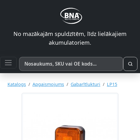
No mazākajām spuldzītēm, līdz lielākajiem
akumulatoriem.
Meklēt pēc produkta nosaukuma, SKU vai OE koda
Katalogs
Apgaismojums
Gabarītlukturi
LP15