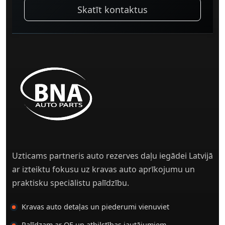
Skatīt kontaktus
Uzticams partneris auto rezerves daļu iegādei Latvijā
ar izteiktu fokusu uz kravas auto aprīkojumu un
praktisku speciālistu palīdzību.
Kravas auto detaļas un piederumi vienuviet
Palīdzam ar OE un atbilstības jautājumiem