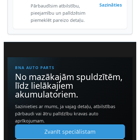
Sazināties
Pārbaudīsim atbilstību,
pieejamību un palīdzēsim
piemeklēt pareizo detaļu.
BNA AUTO PARTS
No mazākajām spuldzītēm,
līdz lielākajiem
akumulatoriem.
Sazinieties ar mums, ja vajag detaļu, atbilstības
pārbaudi vai ātru palīdzību kravas auto
aprīkojumam.
Zvanīt speciālistam