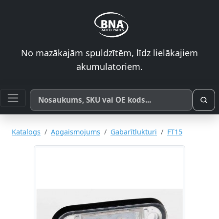
No mazākajām spuldzītēm, līdz lielākajiem
akumulatoriem.
Meklēt pēc produkta nosaukuma, SKU vai OE koda
Katalogs
Apgaismojums
Gabarītlukturi
FT15