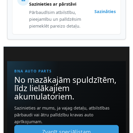
Sazinieties ar pārstāvi
Sazināties
Pārbaudīsim atbilstību,
pieejamību un palīdzēsim
piemeklēt pareizo detaļu.
BNA AUTO PARTS
No mazākajām spuldzītēm,
līdz lielākajiem
akumulatoriem.
Sazinieties ar mums, ja vajag detaļu, atbilstības
pārbaudi vai ātru palīdzību kravas auto
aprīkojumam.
Zvanīt speciālistam