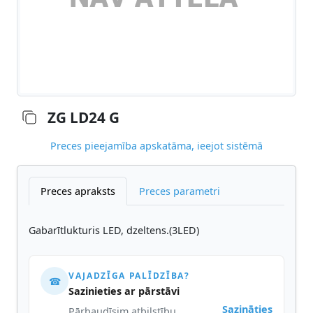
ZG LD24 G
Preces pieejamība apskatāma, ieejot sistēmā
Preces apraksts
Preces parametri
Gabarītlukturis LED, dzeltens.(3LED)
VAJADZĪGA PALĪDZĪBA?
☎
Sazinieties ar pārstāvi
Sazināties
Pārbaudīsim atbilstību,