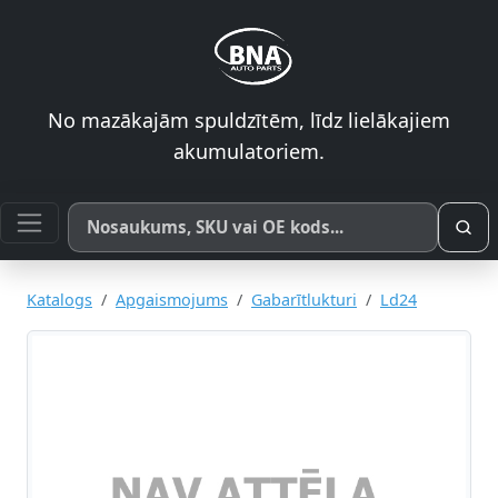
No mazākajām spuldzītēm, līdz lielākajiem
akumulatoriem.
Meklēt pēc produkta nosaukuma, SKU vai OE koda
Katalogs
Apgaismojums
Gabarītlukturi
Ld24