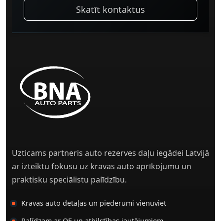
Skatīt kontaktus
Uzticams partneris auto rezerves daļu iegādei Latvijā
ar izteiktu fokusu uz kravas auto aprīkojumu un
praktisku speciālistu palīdzību.
Kravas auto detaļas un piederumi vienuviet
Palīdzam ar OE un atbilstības jautājumiem