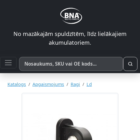
No mazākajām spuldzītēm, līdz lielākajiem
akumulatoriem.
Meklēt pēc produkta nosaukuma, SKU vai OE koda
Katalogs
Apgaismojums
Ragi
Ld