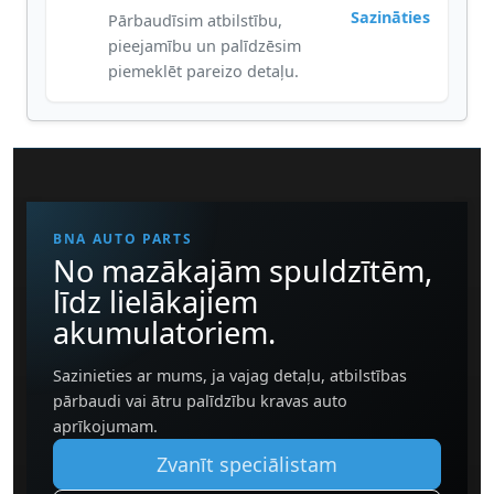
Sazināties
Pārbaudīsim atbilstību,
pieejamību un palīdzēsim
piemeklēt pareizo detaļu.
BNA AUTO PARTS
No mazākajām spuldzītēm,
līdz lielākajiem
akumulatoriem.
Sazinieties ar mums, ja vajag detaļu, atbilstības
pārbaudi vai ātru palīdzību kravas auto
aprīkojumam.
Zvanīt speciālistam