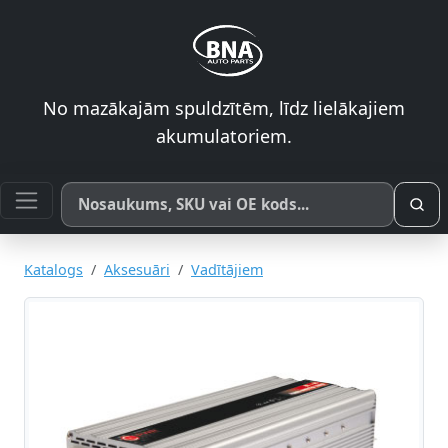
No mazākajām spuldzītēm, līdz lielākajiem
akumulatoriem.
Meklēt pēc produkta nosaukuma, SKU vai OE koda
Katalogs
Aksesuāri
Vadītājiem