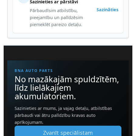
Sazinieties ar pārstāvi
Sazināties
Pārbaudīsim atbilstību,
pieejamību un palīdzēsim
piemeklēt pareizo detaļu.
BNA AUTO PARTS
No mazākajām spuldzītēm,
līdz lielākajiem
akumulatoriem.
Sazinieties ar mums, ja vajag detaļu, atbilstības
pārbaudi vai ātru palīdzību kravas auto
aprīkojumam.
Zvanīt speciālistam