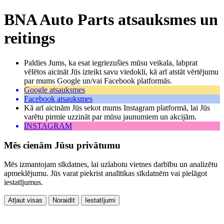
BNA Auto Parts atsauksmes un
reitings
Paldies Jums, ka esat iegriezušies mūsu veikala, labprat
vēlētos aicināt Jūs izteikt savu viedokli, kā arī atstāt vērtējumu
par mums Google un/vai Facebook platformās.
Google atsauksmes
Facebook atsauksmes
Kā arī aicinām Jūs sekot mums Instagram platformā, lai Jūs
varētu pirmie uzzināt par mūsu jaunumiem un akcijām.
INSTAGRAM
Mēs cienām Jūsu privātumu
Mēs izmantojam sīkdatnes, lai uzlabotu vietnes darbību un analizētu
apmeklējumu. Jūs varat piekrist analītikas sīkdatnēm vai pielāgot
iestatījumus.
Atļaut visas
Noraidīt
Iestatījumi