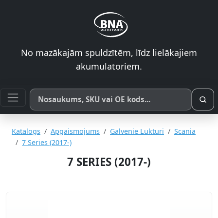
No mazākajām spuldzītēm, līdz lielākajiem
akumulatoriem.
Meklēt pēc produkta nosaukuma, SKU vai OE koda
Katalogs
Apgaismojums
Galvenie Lukturi
Scania
7 Series (2017-)
7 SERIES (2017-)