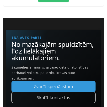
BNA AUTO PARTS
No mazākajām spuldzītēm,
līdz lielākajiem
akumulatoriem.
Sazinieties ar mums, ja vajag detaļu, atbilstības
pārbaudi vai ātru palīdzību kravas auto
aprīkojumam.
Zvanīt speciālistam
Skatīt kontaktus