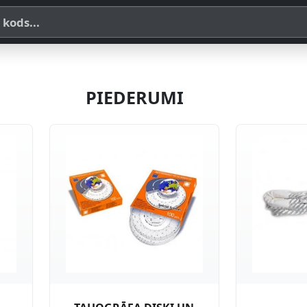
a, SKU vai OE koda
PIEDERUMI