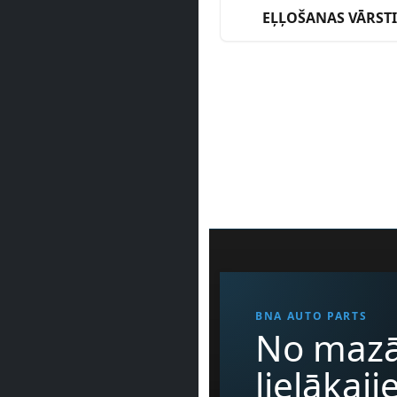
EĻĻOŠANAS VĀRSTI
BNA AUTO PARTS
No mazā
lielākaj