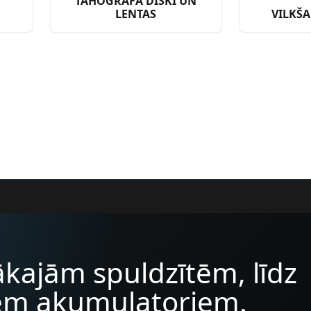
TAHOGRĀFA DISKI UN
LENTAS
VILKŠ
kajām spuldzītēm, līdz
iem akumulatoriem.