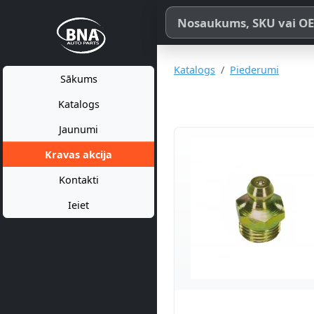
Meklēt pēc produkta nosaukum
Katalogs
Piederumi
Sākums
Katalogs
Jaunumi
Kravas akcija
Kontakti
Ieiet