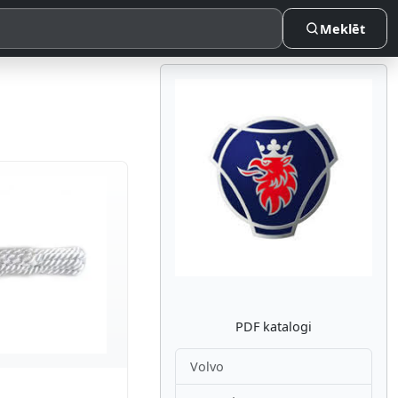
Meklēt
Atpakaļ
Nākam
PDF katalogi
Volvo