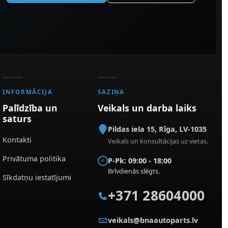
INFORMĀCIJA
SAZIŅA
Palīdzība un
Veikals un darba laiks
saturs
Pildas iela 15
,
Rīga
,
LV-1035
Kontakti
Veikals un konsultācijas uz vietas.
Privātuma politika
P-Pk: 09:00 - 18:00
Brīvdienās slēgts.
Sīkdatņu iestatījumi
+371 28604000
veikals@bnaautoparts.lv