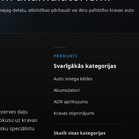
vajag detaļu, atbilstības pārbaudi vai ātru palīdzību kravas auto
PRODUKTI
Svarīgākās kategorijas
Auto sniega ķēdes
Akumulatori
ADR aprīkojums
ezerves daļu
Kravas stiprinājumi
 fokusu uz kravas
sku speciālistu
Skatīt visas kategorijas