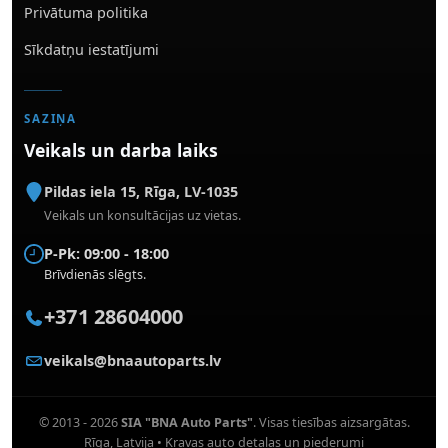
Privātuma politika
Sīkdatņu iestatījumi
SAZIŅA
Veikals un darba laiks
Pildas iela 15
,
Rīga
,
LV-1035
Veikals un konsultācijas uz vietas.
P-Pk: 09:00 - 18:00
Brīvdienās slēgts.
+371 28604000
veikals@bnaautoparts.lv
© 2013 - 2026
SIA "BNA Auto Parts"
. Visas tiesības aizsargātas.
Rīga, Latvija • Kravas auto detaļas un piederumi