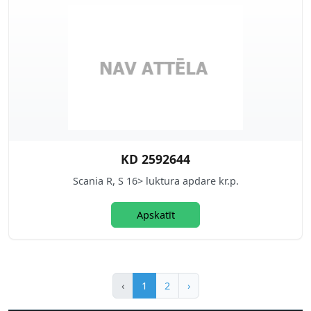
KD 2592644
Scania R, S 16> luktura apdare kr.p.
Apskatīt
‹
1
2
›