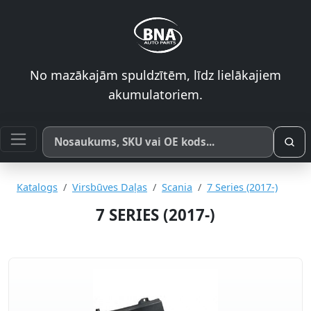
No mazākajām spuldzītēm, līdz lielākajiem
akumulatoriem.
Meklēt pēc produkta nosaukuma, SKU vai OE koda
Katalogs
Virsbūves Daļas
Scania
7 Series (2017-)
7 SERIES (2017-)