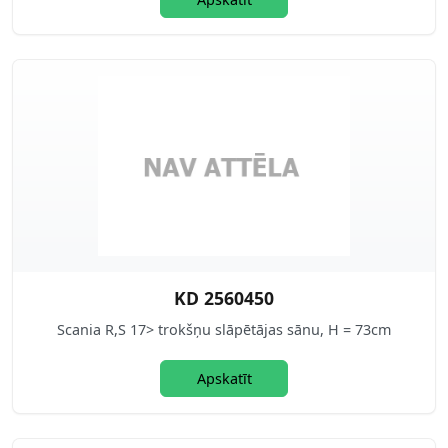
KD 2560450
Scania R,S 17> trokšņu slāpētājas sānu, H = 73cm
Apskatīt