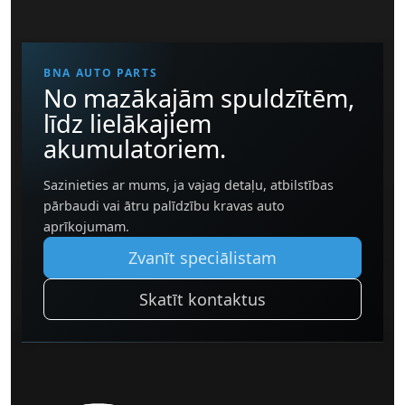
BNA AUTO PARTS
No mazākajām spuldzītēm,
līdz lielākajiem
akumulatoriem.
Sazinieties ar mums, ja vajag detaļu, atbilstības
pārbaudi vai ātru palīdzību kravas auto
aprīkojumam.
Zvanīt speciālistam
Skatīt kontaktus