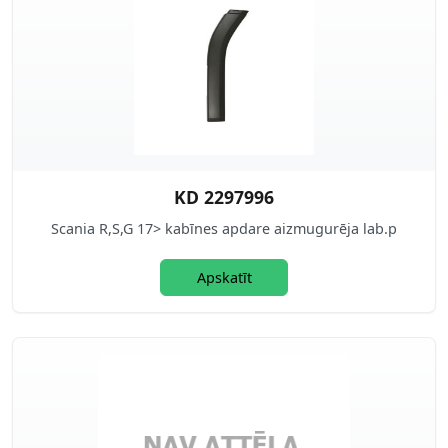
KD 2297996
Scania R,S,G 17> kabīnes apdare aizmugurēja lab.p
Apskatīt