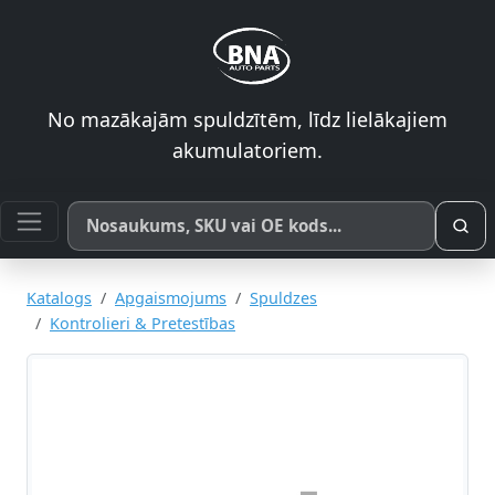
No mazākajām spuldzītēm, līdz lielākajiem
akumulatoriem.
Meklēt pēc produkta nosaukuma, SKU vai OE koda
Katalogs
Apgaismojums
Spuldzes
Kontrolieri & Pretestības