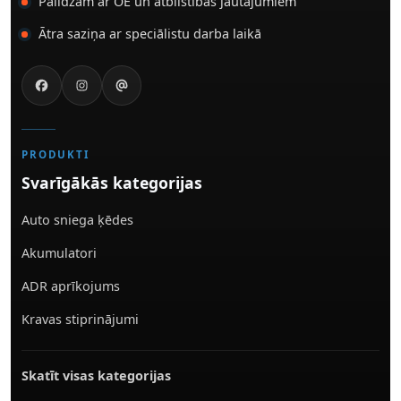
Palīdzam ar OE un atbilstības jautājumiem
Ātra saziņa ar speciālistu darba laikā
PRODUKTI
Svarīgākās kategorijas
Auto sniega ķēdes
Akumulatori
ADR aprīkojums
Kravas stiprinājumi
Skatīt visas kategorijas