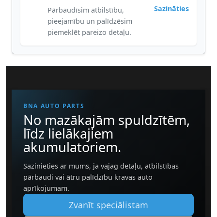
Sazināties
Pārbaudīsim atbilstību,
pieejamību un palīdzēsim
piemeklēt pareizo detaļu.
BNA AUTO PARTS
No mazākajām spuldzītēm,
līdz lielākajiem
akumulatoriem.
Sazinieties ar mums, ja vajag detaļu, atbilstības
pārbaudi vai ātru palīdzību kravas auto
aprīkojumam.
Zvanīt speciālistam