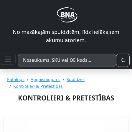
No mazākajām spuldzītēm, līdz lielākajiem
akumulatoriem.
Meklēt pēc produkta nosaukuma, SKU vai OE koda
Katalogs
Apgaismojums
Spuldzes
Kontrolieri & Pretestības
KONTROLIERI & PRETESTĪBAS