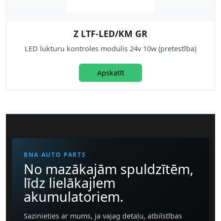
Z LTF-LED/KM GR
LED lukturu kontroles modulis 24v 10w (pretestība)
Apskatīt
BNA AUTO PARTS
No mazākajām spuldzītēm,
līdz lielākajiem
akumulatoriem.
Sazinieties ar mums, ja vajag detaļu, atbilstības