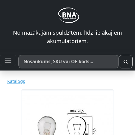
No mazākajām spuldzītēm, līdz lielākajiem
akumulatoriem.
Meklēt pēc produkta nosaukuma, SKU vai OE koda
Katalogs