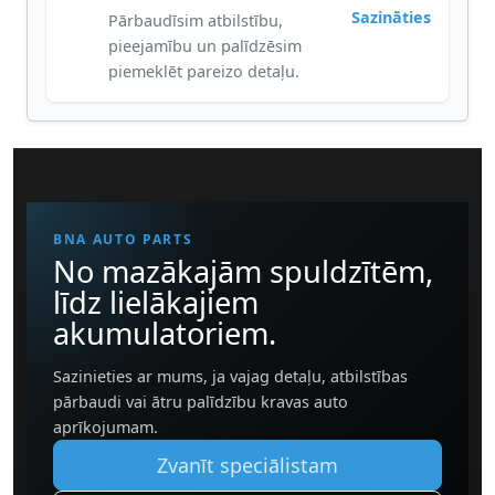
Sazināties
Pārbaudīsim atbilstību,
pieejamību un palīdzēsim
piemeklēt pareizo detaļu.
BNA AUTO PARTS
No mazākajām spuldzītēm,
līdz lielākajiem
akumulatoriem.
Sazinieties ar mums, ja vajag detaļu, atbilstības
pārbaudi vai ātru palīdzību kravas auto
aprīkojumam.
Zvanīt speciālistam