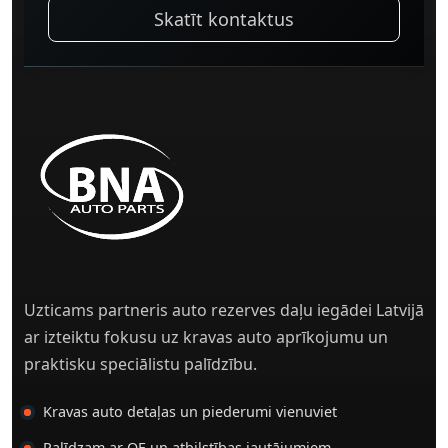
Skatīt kontaktus
Uzticams partneris auto rezerves daļu iegādei Latvijā
ar izteiktu fokusu uz kravas auto aprīkojumu un
praktisku speciālistu palīdzību.
Kravas auto detaļas un piederumi vienuviet
Palīdzam ar OE un atbilstības jautājumiem