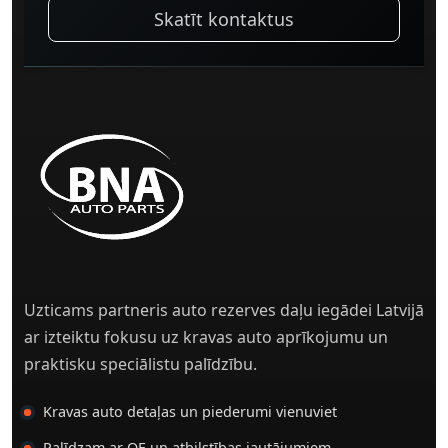
Skatīt kontaktus
Uzticams partneris auto rezerves daļu iegādei Latvijā
ar izteiktu fokusu uz kravas auto aprīkojumu un
praktisku speciālistu palīdzību.
Kravas auto detaļas un piederumi vienuviet
Palīdzam ar OE un atbilstības jautājumiem