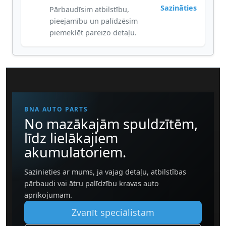
Sazināties
Pārbaudīsim atbilstību,
pieejamību un palīdzēsim
piemeklēt pareizo detaļu.
BNA AUTO PARTS
No mazākajām spuldzītēm,
līdz lielākajiem
akumulatoriem.
Sazinieties ar mums, ja vajag detaļu, atbilstības
pārbaudi vai ātru palīdzību kravas auto
aprīkojumam.
Zvanīt speciālistam