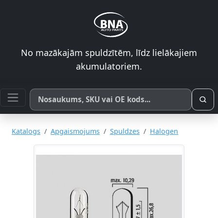
No mazākajām spuldzītēm, līdz lielākajiem
akumulatoriem.
Meklēt pēc produkta nosaukuma, SKU vai OE koda
Katalogs
Apgaismojums
Spuldzes
Halogen