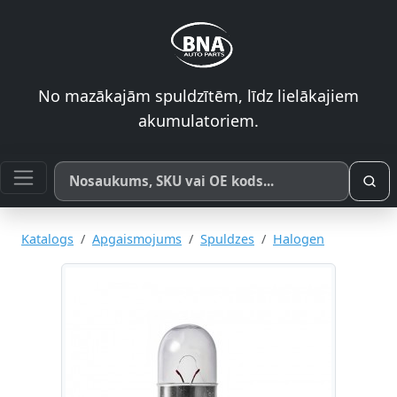
No mazākajām spuldzītēm, līdz lielākajiem
akumulatoriem.
Meklēt pēc produkta nosaukuma, SKU vai OE koda
Katalogs
Apgaismojums
Spuldzes
Halogen