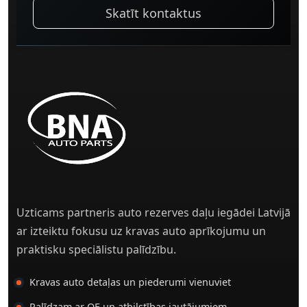
Skatīt kontaktus
Uzticams partneris auto rezerves daļu iegādei Latvijā
ar izteiktu fokusu uz kravas auto aprīkojumu un
praktisku speciālistu palīdzību.
Kravas auto detaļas un piederumi vienuviet
Palīdzam ar OE un atbilstības jautājumiem