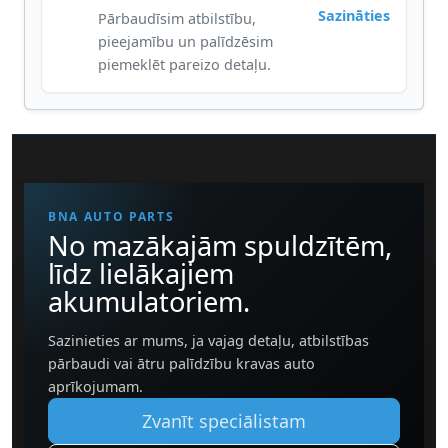
Sazināties
Pārbaudīsim atbilstību,
pieejamību un palīdzēsim
piemeklēt pareizo detaļu.
BNA AUTO PARTS
No mazākajām spuldzītēm,
līdz lielākajiem
akumulatoriem.
Sazinieties ar mums, ja vajag detaļu, atbilstības
pārbaudi vai ātru palīdzību kravas auto
aprīkojumam.
Zvanīt speciālistam