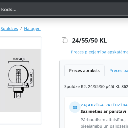
a, SKU vai OE koda
Spuldzes
Halogen
24/55/50 KL
Preces pieejamība apskatāma,
Preces apraksts
Preces p
Spuldze R2, 24/55/50 p45t KL 86
VAJADZĪGA PALĪDZĪBA
☎
Sazinieties ar pārstāvi
Pārbaudīsim atbilstību,
pieejamību un palīdzēs