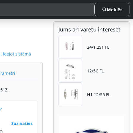
Meklēt
Jums arī varētu interesēt
24/1.2ST FL
 ieejot sistēmā
12/5C FL
arametri
251Z
H1 12/55 FL
?
Sazināties
im