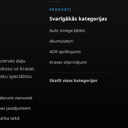
PRODUKTI
Svarīgākās kategorijas
Auto sniega ķēdes
Akumulatori
ADR aprīkojums
ezerves daļu
Kravas stiprinājumi
 fokusu uz kravas
sku speciālistu
Skatīt visas kategorijas
ederumi vienuviet
ības jautājumiem
darba laikā