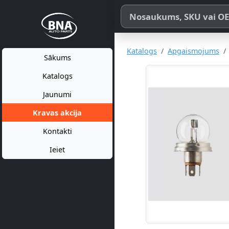
Meklēt pēc produkta nosaukum
Katalogs
Apgaismojums
Sākums
Katalogs
Jaunumi
Kravas akcija
Kontakti
Ieiet