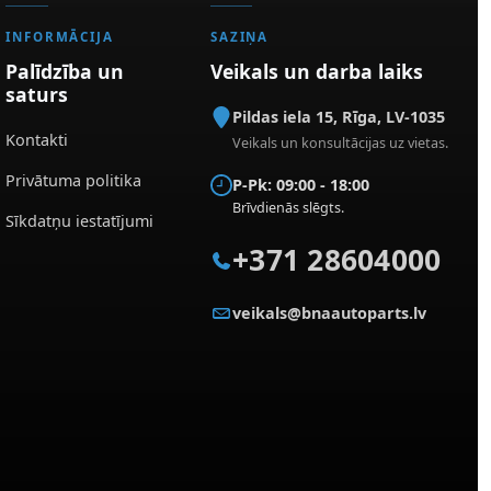
INFORMĀCIJA
SAZIŅA
Palīdzība un
Veikals un darba laiks
saturs
Pildas iela 15
,
Rīga
,
LV-1035
Kontakti
Veikals un konsultācijas uz vietas.
Privātuma politika
P-Pk: 09:00 - 18:00
Brīvdienās slēgts.
Sīkdatņu iestatījumi
+371 28604000
veikals@bnaautoparts.lv