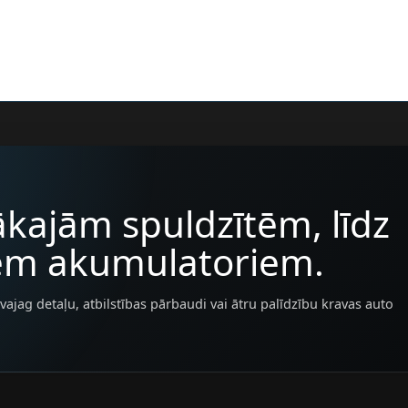
kajām spuldzītēm, līdz
iem akumulatoriem.
vajag detaļu, atbilstības pārbaudi vai ātru palīdzību kravas auto