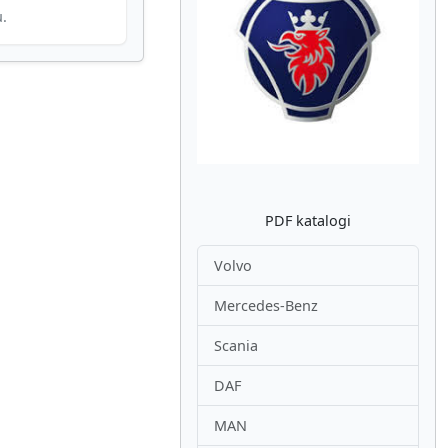
u.
Atpakaļ
Nākam
PDF katalogi
Volvo
Mercedes-Benz
Scania
DAF
MAN