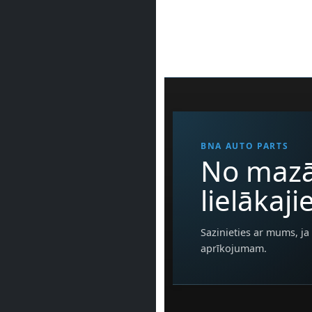
BNA AUTO PARTS
No mazā
lielākaj
Sazinieties ar mums, ja 
aprīkojumam.