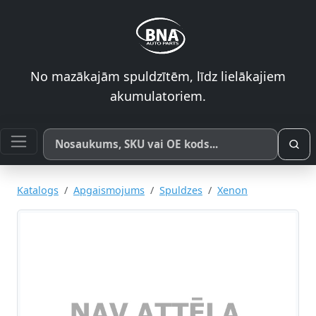
No mazākajām spuldzītēm, līdz lielākajiem
akumulatoriem.
Meklēt pēc produkta nosaukuma, SKU vai OE koda
Katalogs
Apgaismojums
Spuldzes
Xenon