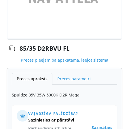
85/35 D2RBVU FL
Preces pieejamība apskatāma, ieejot sistēmā
Preces apraksts
Preces parametri
Spuldze 85V 35W 5000K D2R Mega
VAJADZĪGA PALĪDZĪBA?
☎
Sazinieties ar pārstāvi
Sazināties
Pārbaudīsim atbilstību,