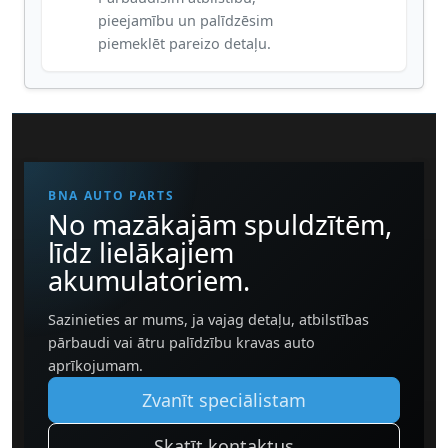
pieejamību un palīdzēsim
piemeklēt pareizo detaļu.
BNA AUTO PARTS
No mazākajām spuldzītēm,
līdz lielākajiem
akumulatoriem.
Sazinieties ar mums, ja vajag detaļu, atbilstības
pārbaudi vai ātru palīdzību kravas auto
aprīkojumam.
Zvanīt speciālistam
Skatīt kontaktus