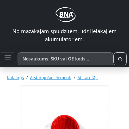
No mazākajām spuldzītēm, līdz lielākajiem
akumulatoriem.
Meklēt pēc produkta nosaukuma, SKU vai OE koda
Katalogs
Atstarojošie elementi
Atstarotāji