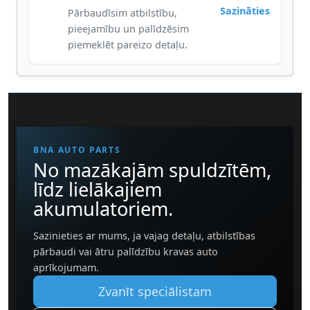
Sazināties
Pārbaudīsim atbilstību,
pieejamību un palīdzēsim
piemeklēt pareizo detaļu.
BNA AUTO PARTS
No mazākajām spuldzītēm,
līdz lielākajiem
akumulatoriem.
Sazinieties ar mums, ja vajag detaļu, atbilstības
pārbaudi vai ātru palīdzību kravas auto
aprīkojumam.
Zvanīt speciālistam