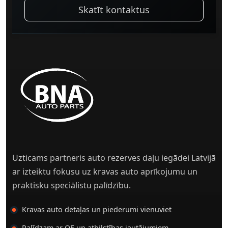
Skatīt kontaktus
Uzticams partneris auto rezerves daļu iegādei Latvijā
ar izteiktu fokusu uz kravas auto aprīkojumu un
praktisku speciālistu palīdzību.
Kravas auto detaļas un piederumi vienuviet
Palīdzam ar OE un atbilstības jautājumiem