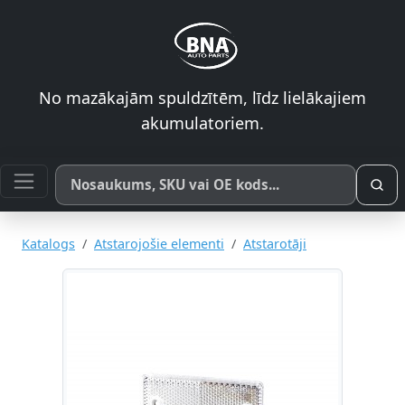
No mazākajām spuldzītēm, līdz lielākajiem
akumulatoriem.
Meklēt pēc produkta nosaukuma, SKU vai OE koda
Katalogs
Atstarojošie elementi
Atstarotāji