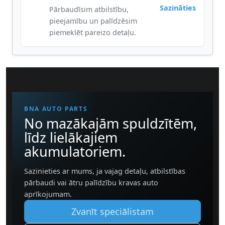
Sazināties
Pārbaudīsim atbilstību,
pieejamību un palīdzēsim
piemeklēt pareizo detaļu.
BNA AUTO PARTS
No mazākajām spuldzītēm,
līdz lielākajiem
akumulatoriem.
Sazinieties ar mums, ja vajag detaļu, atbilstības
pārbaudi vai ātru palīdzību kravas auto
aprīkojumam.
Zvanīt speciālistam