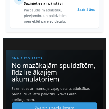
Sazinieties ar pārstāvi
Sazināties
Pārbaudīsim atbilstību,
pieejamību un palīdzēsim
piemeklēt pareizo detaļu.
BNA AUTO PARTS
No mazākajām spuldzītēm,
līdz lielākajiem
akumulatoriem.
Sazinieties ar mums, ja vajag detaļu, atbilstības
pārbaudi vai ātru palīdzību kravas auto
aprīkojumam.
Zvanīt speciālistam