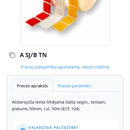
A SJ/B TN
Preces pieejamība apskatāma, ieejot sistēmā
Preces apraksts
Preces parametri
Atstarojoša lenta līmējama balta segm., tentam,
platums-50mm, rul.-50m (ECE 104)
VAJADZĪGA PALĪDZĪBA?
☎