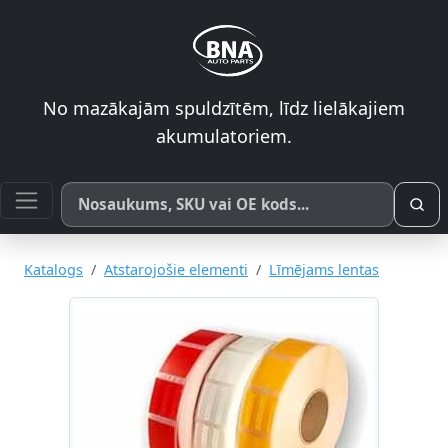
No mazākajām spuldzītēm, līdz lielākajiem
akumulatoriem.
Meklēt pēc produkta nosaukuma, SKU vai OE koda
Katalogs
Atstarojošie elementi
Līmējams lentas