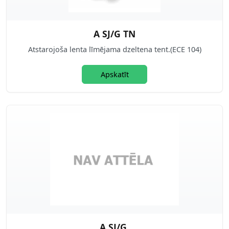
A SJ/G TN
Atstarojoša lenta līmējama dzeltena tent.(ECE 104)
Apskatīt
A SJ/G.