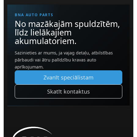
BNA AUTO PARTS
No mazākajām spuldzītēm,
līdz lielākajiem
akumulatoriem.
Sazinieties ar mums, ja vajag detaļu, atbilstības
pārbaudi vai ātru palīdzību kravas auto
aprīkojumam.
Zvanīt speciālistam
Skatīt kontaktus