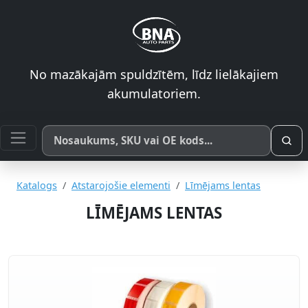
No mazākajām spuldzītēm, līdz lielākajiem
akumulatoriem.
Meklēt pēc produkta nosaukuma, SKU vai OE koda
Katalogs
Atstarojošie elementi
Līmējams lentas
LĪMĒJAMS LENTAS