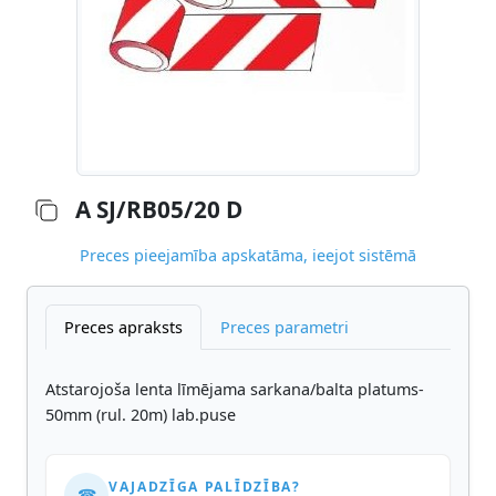
A SJ/RB05/20 D
Preces pieejamība apskatāma, ieejot sistēmā
Preces apraksts
Preces parametri
Atstarojoša lenta līmējama sarkana/balta platums-
50mm (rul. 20m) lab.puse
VAJADZĪGA PALĪDZĪBA?
☎