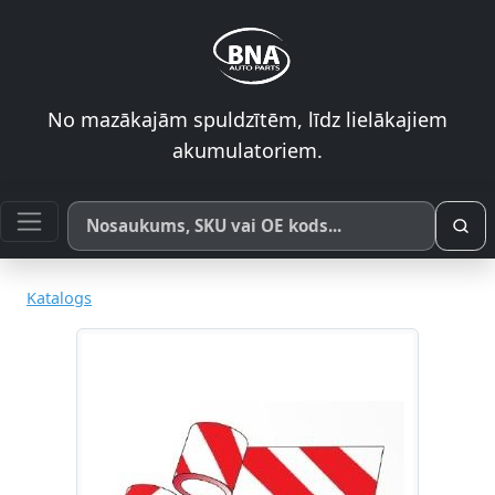
No mazākajām spuldzītēm, līdz lielākajiem
akumulatoriem.
Meklēt pēc produkta nosaukuma, SKU vai OE koda
Katalogs