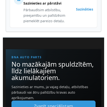
Sazinieties ar pārstāvi
Sazināties
Pārbaudīsim atbilstību,
pieejamību un palīdzēsim
piemeklēt pareizo detaļu.
BNA AUTO PARTS
No mazākajām spuldzītēm,
līdz lielākajiem
akumulatoriem.
Sazinieties ar mums, ja vajag detaļu, atbilstības
pārbaudi vai ātru palīdzību kravas auto
aprīkojumam.
Zvanīt speciālistam