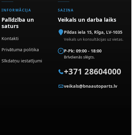
INFORMĀCIJA
SAZIŅA
Palīdzība un
Veikals un darba laiks
saturs
Pildas iela 15
,
Rīga
,
LV-1035
Kontakti
Veikals un konsultācijas uz vietas.
Privātuma politika
P-Pk: 09:00 - 18:00
Brīvdienās slēgts.
Sīkdatņu iestatījumi
+371 28604000
veikals@bnaautoparts.lv