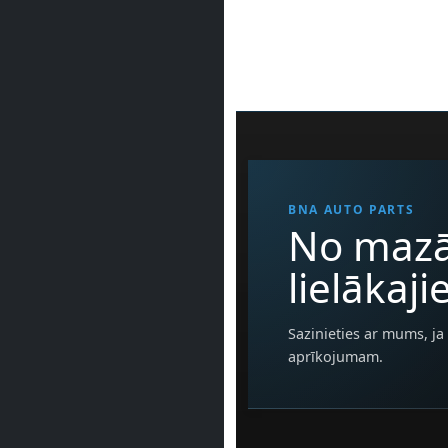
BNA AUTO PARTS
No mazā
lielākaj
Sazinieties ar mums, ja 
aprīkojumam.