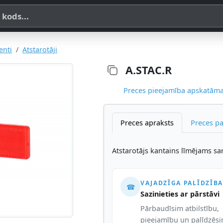
a, SKU vai OE koda
enti
Atstarotāji
A.STAC.R
Preces pieejamība apskatāma,
Preces apraksts
Preces p
Atstarotājs kantains līmējams 
VAJADZĪGA PALĪDZĪBA
☎
Sazinieties ar pārstāvi
Pārbaudīsim atbilstību,
pieejamību un palīdzēs