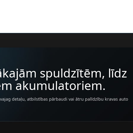
kajām spuldzītēm, līdz
iem akumulatoriem.
vajag detaļu, atbilstības pārbaudi vai ātru palīdzību kravas auto