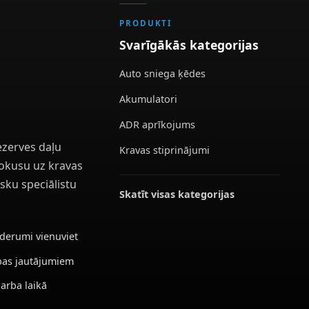
PRODUKTI
Svarīgākās kategorijas
Auto sniega ķēdes
Akumulatori
ADR aprīkojums
ezerves daļu
Kravas stiprinājumi
 fokusu uz kravas
sku speciālistu
Skatīt visas kategorijas
ederumi vienuviet
ības jautājumiem
darba laikā