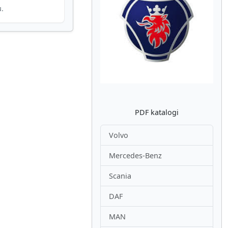
u.
Atpakaļ
Nākam
PDF katalogi
Volvo
Mercedes-Benz
Scania
DAF
MAN