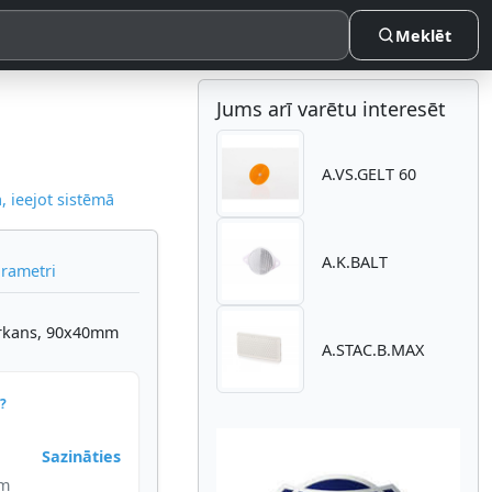
Meklēt
Jums arī varētu interesēt
A.VS.GELT 60
 ieejot sistēmā
A.K.BALT
arametri
sarkans, 90x40mm
A.STAC.B.MAX
?
Sazināties
im