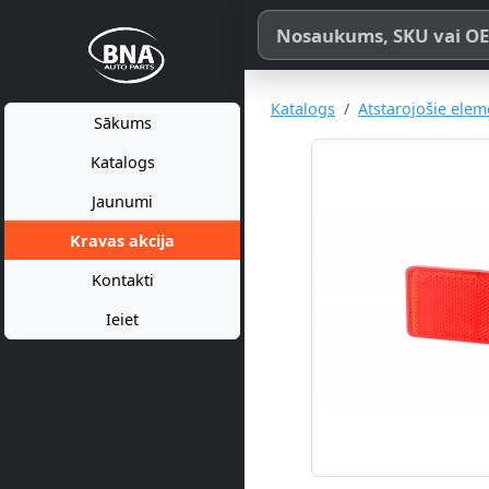
Meklēt pēc produkta nosaukum
Katalogs
Atstarojošie elem
Sākums
Katalogs
Jaunumi
Kravas akcija
Kontakti
Ieiet