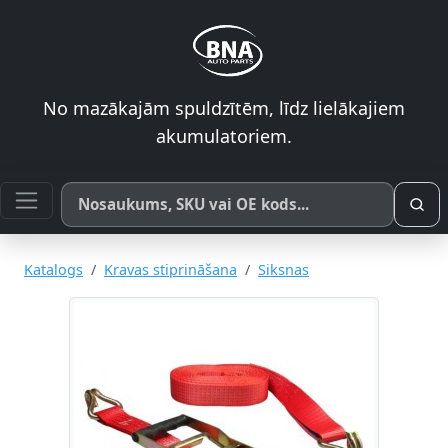
No mazākajām spuldzītēm, līdz lielākajiem
akumulatoriem.
Meklēt pēc produkta nosaukuma, SKU vai OE koda
Katalogs
Kravas stiprināšana
Siksnas