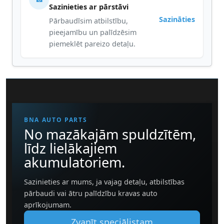
Sazinieties ar pārstāvi
Sazināties
Pārbaudīsim atbilstību,
pieejamību un palīdzēsim
piemeklēt pareizo detaļu.
BNA AUTO PARTS
No mazākajām spuldzītēm,
līdz lielākajiem
akumulatoriem.
Sazinieties ar mums, ja vajag detaļu, atbilstības
pārbaudi vai ātru palīdzību kravas auto
aprīkojumam.
Zvanīt speciālistam