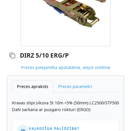
DIRZ 5/10 ERG/P
Preces pieejamība apskatāma, ieejot sistēmā
Preces apraksts
Preces parametri
Kravas stipr.siksna 5t 10m <5% (50mm) LC2500/STF500
DaN sarkana ar pusgaro rokturi (ERGO)
VAJADZĪGA PALĪDZĪBA?
☎