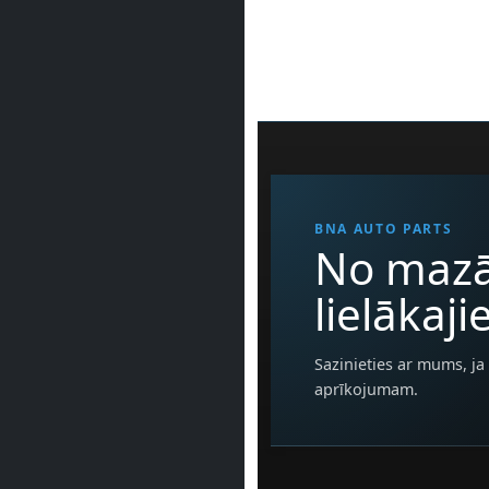
BNA AUTO PARTS
No mazā
lielākaj
Sazinieties ar mums, ja 
aprīkojumam.