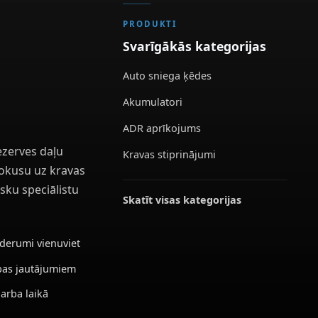
PRODUKTI
Svarīgākās kategorijas
Auto sniega ķēdes
Akumulatori
ADR aprīkojums
ezerves daļu
Kravas stiprinājumi
 fokusu uz kravas
sku speciālistu
Skatīt visas kategorijas
ederumi vienuviet
ības jautājumiem
darba laikā