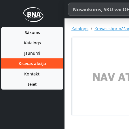
Meklēt pēc produkta nosaukum
Katalogs
Kravas stiprināša
Sākums
Katalogs
Jaunumi
Kravas akcija
Kontakti
Ieiet