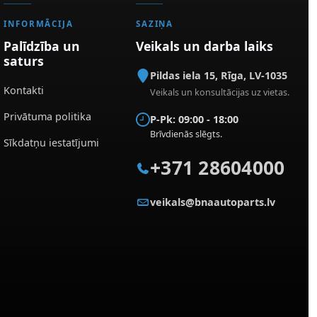
INFORMĀCIJA
SAZIŅA
Palīdzība un
Veikals un darba laiks
saturs
Pildas iela 15
,
Rīga
,
LV-1035
Kontakti
Veikals un konsultācijas uz vietas.
Privātuma politika
P-Pk: 09:00 - 18:00
Brīvdienās slēgts.
Sīkdatņu iestatījumi
+371 28604000
veikals@bnaautoparts.lv