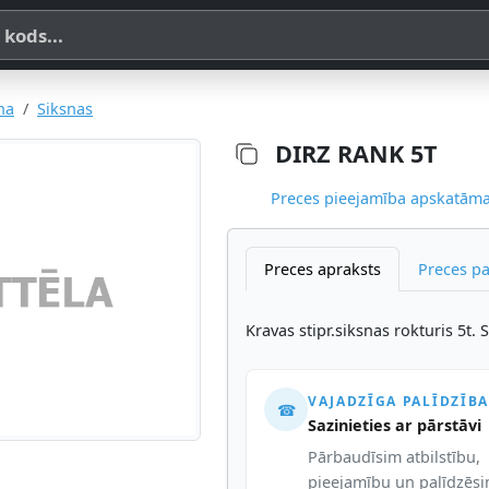
a, SKU vai OE koda
na
Siksnas
DIRZ RANK 5T
Preces pieejamība apskatāma,
Preces apraksts
Preces p
Kravas stipr.siksnas rokturis 5t. 
VAJADZĪGA PALĪDZĪBA
☎
Sazinieties ar pārstāvi
Pārbaudīsim atbilstību,
pieejamību un palīdzēs