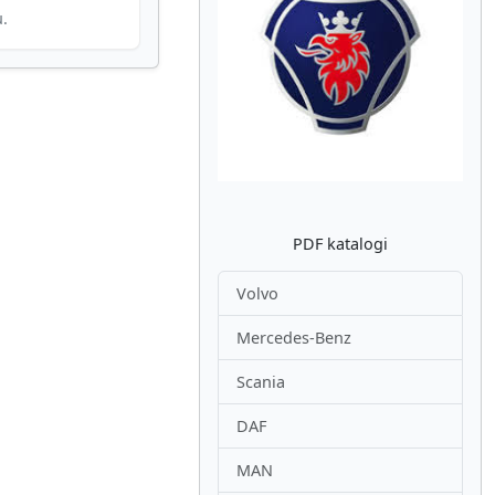
u.
Atpakaļ
Nākam
PDF katalogi
Volvo
Mercedes-Benz
Scania
DAF
MAN