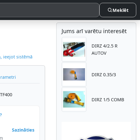
Meklēt
Jums arī varētu interesēt
DIRZ 4/2.5 R
AUTOV
 ieejot sistēmā
DIRZ 0.35/3
arametri
STF400
DIRZ 1/5 COMB
?
Sazināties
im