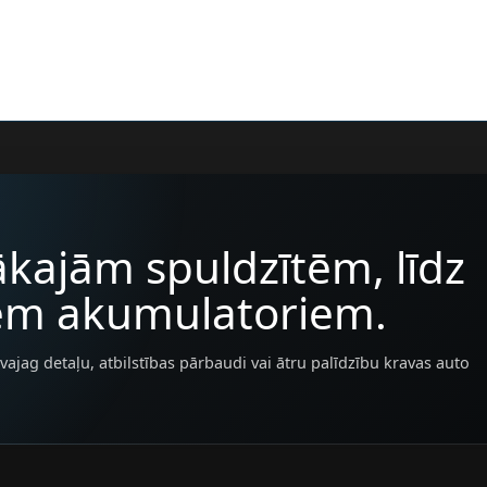
kajām spuldzītēm, līdz
iem akumulatoriem.
vajag detaļu, atbilstības pārbaudi vai ātru palīdzību kravas auto