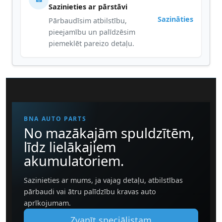
Sazinieties ar pārstāvi
Sazināties
Pārbaudīsim atbilstību,
pieejamību un palīdzēsim
piemeklēt pareizo detaļu.
BNA AUTO PARTS
No mazākajām spuldzītēm,
līdz lielākajiem
akumulatoriem.
Sazinieties ar mums, ja vajag detaļu, atbilstības
pārbaudi vai ātru palīdzību kravas auto
aprīkojumam.
Zvanīt speciālistam