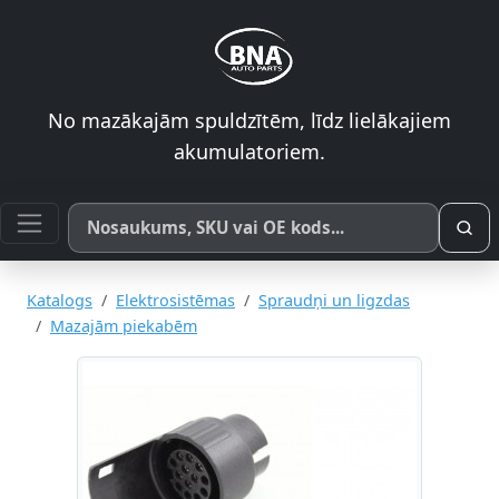
No mazākajām spuldzītēm, līdz lielākajiem
akumulatoriem.
Meklēt pēc produkta nosaukuma, SKU vai OE koda
Katalogs
Elektrosistēmas
Spraudņi un ligzdas
Mazajām piekabēm