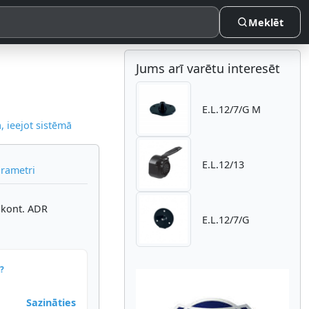
Meklēt
Jums arī varētu interesēt
E.L.12/7/G M
 ieejot sistēmā
E.L.12/13
arametri
 kont. ADR
E.L.12/7/G
?
Sazināties