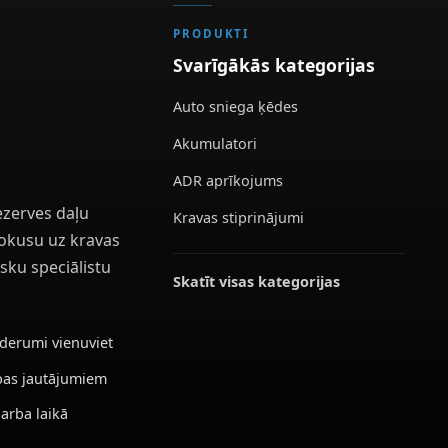
PRODUKTI
Svarīgākās kategorijas
Auto sniega ķēdes
Akumulatori
ADR aprīkojums
ezerves daļu
Kravas stiprinājumi
 fokusu uz kravas
sku speciālistu
Skatīt visas kategorijas
ederumi vienuviet
ības jautājumiem
darba laikā