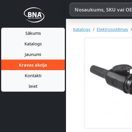
Meklēt pēc produkta nosaukum
Katalogs
Elektrosistēmas
Sākums
Katalogs
Jaunumi
Kravas akcija
Kontakti
Ieiet