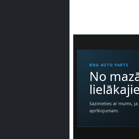
BNA AUTO PARTS
No mazā
lielākaj
Sazinieties ar mums, ja 
aprīkojumam.