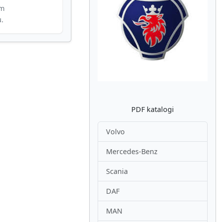
im
u.
Atpakaļ
Nākam
PDF katalogi
Volvo
Mercedes-Benz
Scania
DAF
MAN