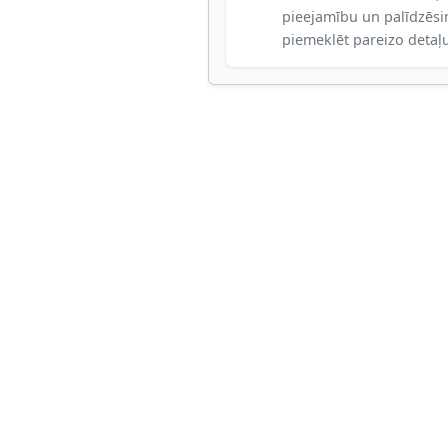
pieejamību un palīdzēs
piemeklēt pareizo detaļ