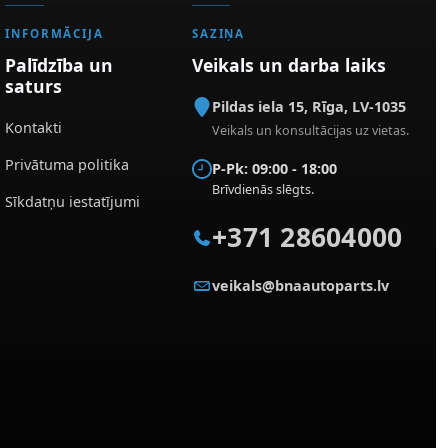
INFORMĀCIJA
SAZIŅA
Palīdzība un
Veikals un darba laiks
saturs
Pildas iela 15
,
Rīga
,
LV-1035
Kontakti
Veikals un konsultācijas uz vietas.
Privātuma politika
P-Pk: 09:00 - 18:00
Brīvdienās slēgts.
Sīkdatņu iestatījumi
+371 28604000
veikals@bnaautoparts.lv