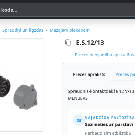
a, SKU vai OE koda
Spraudņi un ligzdas
Mazajām piekabēm
E.S.12/13
Preces pieejamība apskatāma,
Preces apraksts
Preces p
Spraudnis-kontaktdakša 12 V/13
MENBERS
VAJADZĪGA PALĪDZĪBA
☎
Sazinieties ar pārstāvi
Pārbaudīsim atbilstību,