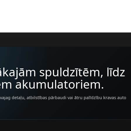
kajām spuldzītēm, līdz
iem akumulatoriem.
vajag detaļu, atbilstības pārbaudi vai ātru palīdzību kravas auto