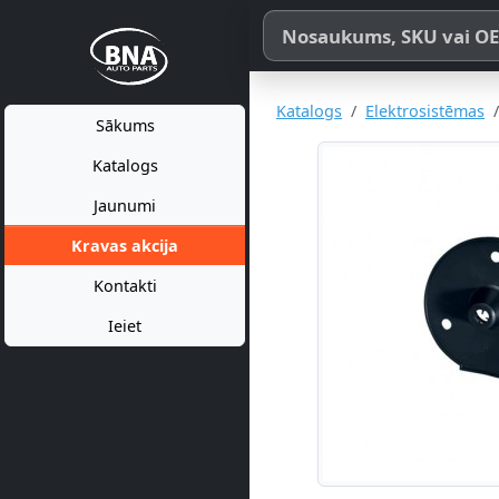
Meklēt pēc produkta nosaukum
Katalogs
Elektrosistēmas
Sākums
Katalogs
Jaunumi
Kravas akcija
Kontakti
Ieiet