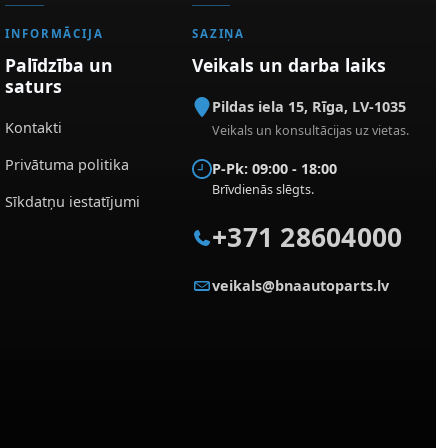
INFORMĀCIJA
SAZIŅA
Palīdzība un
Veikals un darba laiks
saturs
Pildas iela 15
,
Rīga
,
LV-1035
Kontakti
Veikals un konsultācijas uz vietas.
Privātuma politika
P-Pk: 09:00 - 18:00
Brīvdienās slēgts.
Sīkdatņu iestatījumi
+371 28604000
veikals@bnaautoparts.lv