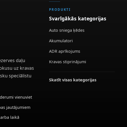
PRODUKTI
Svarīgākās kategorijas
Auto sniega ķēdes
Akumulatori
ADR aprīkojums
ezerves daļu
Kravas stiprinājumi
 fokusu uz kravas
sku speciālistu
Skatīt visas kategorijas
ederumi vienuviet
ības jautājumiem
darba laikā