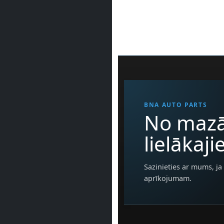
BNA AUTO PARTS
No mazā
lielākaj
Sazinieties ar mums, ja 
aprīkojumam.