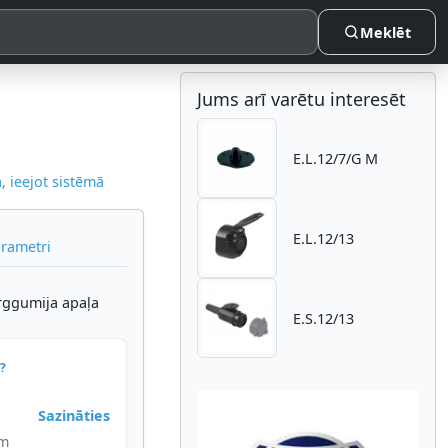
Meklēt
Jums arī varētu interesēt
E.L.12/7/G M
 ieejot sistēmā
E.L.12/13
arametri
arggumija apaļa
E.S.12/13
?
Sazināties
im