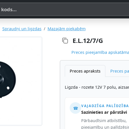
a, SKU vai OE koda
Spraudņi un ligzdas
Mazajām piekabēm
E.L.12/7/G
Preces pieejamība apskatāma,
Preces apraksts
Preces p
Ligzda - rozete 12V 7 polu, aizs
VAJADZĪGA PALĪDZĪBA
☎
Sazinieties ar pārstāvi
Pārbaudīsim atbilstību,
pieejamību un palīdzēs