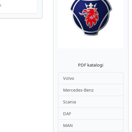
u.
Atpakaļ
Nākam
PDF katalogi
Volvo
Mercedes-Benz
Scania
DAF
MAN