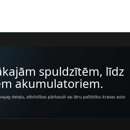
kajām spuldzītēm, līdz
iem akumulatoriem.
vajag detaļu, atbilstības pārbaudi vai ātru palīdzību kravas auto