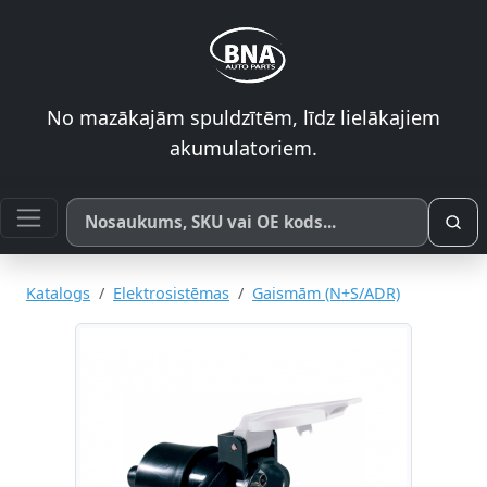
No mazākajām spuldzītēm, līdz lielākajiem
akumulatoriem.
Meklēt pēc produkta nosaukuma, SKU vai OE koda
Katalogs
Elektrosistēmas
Gaismām (N+S/ADR)