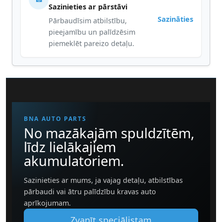
Sazinieties ar pārstāvi
Sazināties
Pārbaudīsim atbilstību,
pieejamību un palīdzēsim
piemeklēt pareizo detaļu.
BNA AUTO PARTS
No mazākajām spuldzītēm,
līdz lielākajiem
akumulatoriem.
Sazinieties ar mums, ja vajag detaļu, atbilstības
pārbaudi vai ātru palīdzību kravas auto
aprīkojumam.
Zvanīt speciālistam